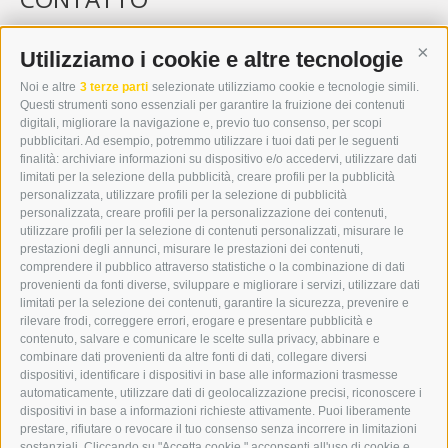
WIPP-MEDIA GMBH
DER ERKER
Utilizziamo i cookie e altre tecnologie
Cont
CITTÀ NUOVA 20A
Noi e altre
3 terze parti
selezionate utilizziamo cookie e tecnologie simili.
I-39049 VIPITENO
Questi strumenti sono essenziali per garantire la fruizione dei contenuti
TEL.: +39 0472 766876
digitali, migliorare la navigazione e, previo tuo consenso, per scopi
pubblicitari. Ad esempio, potremmo utilizzare i tuoi dati per le seguenti
finalità: archiviare informazioni su dispositivo e/o accedervi, utilizzare dati
GRAFIK@DERERKER.IT
limitati per la selezione della pubblicità, creare profili per la pubblicità
INFO@DERERKER.IT
personalizzata, utilizzare profili per la selezione di pubblicità
BARBARA.FONTANA@DERERKER.IT
personalizzata, creare profili per la personalizzazione dei contenuti,
ERKER
utilizzare profili per la selezione di contenuti personalizzati, misurare le
prestazioni degli annunci, misurare le prestazioni dei contenuti,
comprendere il pubblico attraverso statistiche o la combinazione di dati
PUBBLICITÀ NELL’ERKER
provenienti da fonti diverse, sviluppare e migliorare i servizi, utilizzare dati
PUBBLICITÀ ONLINE
limitati per la selezione dei contenuti, garantire la sicurezza, prevenire e
ADDEBITO DIRETTO SEPA
rilevare frodi, correggere errori, erogare e presentare pubblicità e
REGOLAMENTO COMMENTI
contenuto, salvare e comunicare le scelte sulla privacy, abbinare e
ONLINE VOTING
combinare dati provenienti da altre fonti di dati, collegare diversi
dispositivi, identificare i dispositivi in base alle informazioni trasmesse
automaticamente, utilizzare dati di geolocalizzazione precisi, riconoscere i
SERVICE
dispositivi in base a informazioni richieste attivamente. Puoi liberamente
prestare, rifiutare o revocare il tuo consenso senza incorrere in limitazioni
EVENTI
sostanziali. Cliccando su "Accetta cookie," acconsenti all'uso di cookie e