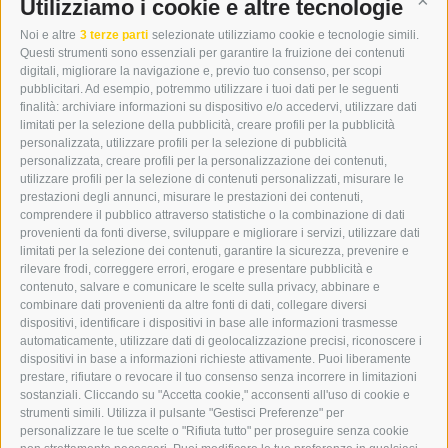
DER ERKER
Utilizziamo i cookie e altre tecnologie
Cont
CITTÀ NUOVA 20A
Noi e altre
3 terze parti
selezionate utilizziamo cookie e tecnologie simili.
I-39049 VIPITENO
Questi strumenti sono essenziali per garantire la fruizione dei contenuti
TEL.: +39 0472 766876
digitali, migliorare la navigazione e, previo tuo consenso, per scopi
pubblicitari. Ad esempio, potremmo utilizzare i tuoi dati per le seguenti
finalità: archiviare informazioni su dispositivo e/o accedervi, utilizzare dati
GRAFIK@DERERKER.IT
limitati per la selezione della pubblicità, creare profili per la pubblicità
INFO@DERERKER.IT
personalizzata, utilizzare profili per la selezione di pubblicità
BARBARA.FONTANA@DERERKER.IT
personalizzata, creare profili per la personalizzazione dei contenuti,
ERKER
utilizzare profili per la selezione di contenuti personalizzati, misurare le
prestazioni degli annunci, misurare le prestazioni dei contenuti,
comprendere il pubblico attraverso statistiche o la combinazione di dati
PUBBLICITÀ NELL’ERKER
provenienti da fonti diverse, sviluppare e migliorare i servizi, utilizzare dati
PUBBLICITÀ ONLINE
limitati per la selezione dei contenuti, garantire la sicurezza, prevenire e
ADDEBITO DIRETTO SEPA
rilevare frodi, correggere errori, erogare e presentare pubblicità e
REGOLAMENTO COMMENTI
contenuto, salvare e comunicare le scelte sulla privacy, abbinare e
ONLINE VOTING
combinare dati provenienti da altre fonti di dati, collegare diversi
dispositivi, identificare i dispositivi in base alle informazioni trasmesse
automaticamente, utilizzare dati di geolocalizzazione precisi, riconoscere i
SERVICE
dispositivi in base a informazioni richieste attivamente. Puoi liberamente
prestare, rifiutare o revocare il tuo consenso senza incorrere in limitazioni
EVENTI
sostanziali. Cliccando su "Accetta cookie," acconsenti all'uso di cookie e
ANNUNCI
strumenti simili. Utilizza il pulsante "Gestisci Preferenze" per
personalizzare le tue scelte o "Rifiuta tutto" per proseguire senza cookie
LINK UTILI