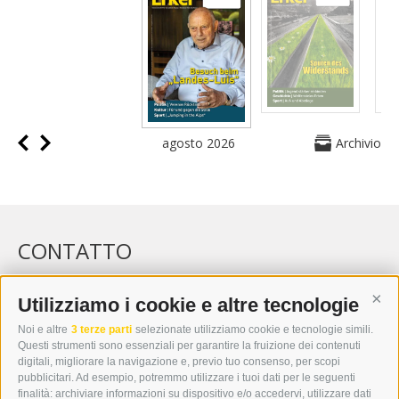
agosto 2026
Archivio
CONTATTO
WIPP-MEDIA GMBH
DER ERKER
Utilizziamo i cookie e altre tecnologie
Cont
CITTÀ NUOVA 20A
Noi e altre
3 terze parti
selezionate utilizziamo cookie e tecnologie simili.
I-39049 VIPITENO
Questi strumenti sono essenziali per garantire la fruizione dei contenuti
TEL.: +39 0472 766876
digitali, migliorare la navigazione e, previo tuo consenso, per scopi
pubblicitari. Ad esempio, potremmo utilizzare i tuoi dati per le seguenti
finalità: archiviare informazioni su dispositivo e/o accedervi, utilizzare dati