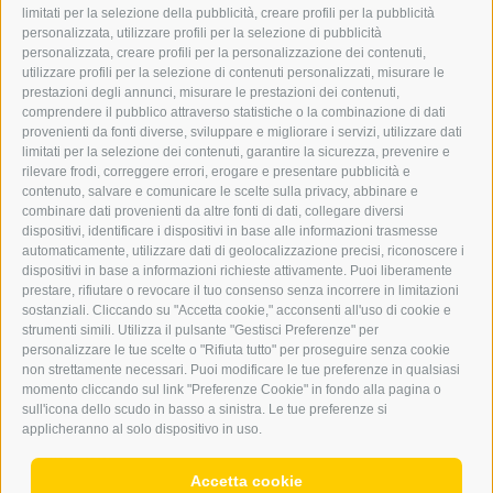
GRAFIK@DERERKER.IT
limitati per la selezione della pubblicità, creare profili per la pubblicità
INFO@DERERKER.IT
personalizzata, utilizzare profili per la selezione di pubblicità
BARBARA.FONTANA@DERERKER.IT
personalizzata, creare profili per la personalizzazione dei contenuti,
ERKER
utilizzare profili per la selezione di contenuti personalizzati, misurare le
prestazioni degli annunci, misurare le prestazioni dei contenuti,
comprendere il pubblico attraverso statistiche o la combinazione di dati
PUBBLICITÀ NELL’ERKER
provenienti da fonti diverse, sviluppare e migliorare i servizi, utilizzare dati
PUBBLICITÀ ONLINE
limitati per la selezione dei contenuti, garantire la sicurezza, prevenire e
ADDEBITO DIRETTO SEPA
rilevare frodi, correggere errori, erogare e presentare pubblicità e
REGOLAMENTO COMMENTI
contenuto, salvare e comunicare le scelte sulla privacy, abbinare e
ONLINE VOTING
combinare dati provenienti da altre fonti di dati, collegare diversi
dispositivi, identificare i dispositivi in base alle informazioni trasmesse
automaticamente, utilizzare dati di geolocalizzazione precisi, riconoscere i
SERVICE
dispositivi in base a informazioni richieste attivamente. Puoi liberamente
prestare, rifiutare o revocare il tuo consenso senza incorrere in limitazioni
EVENTI
sostanziali. Cliccando su "Accetta cookie," acconsenti all'uso di cookie e
ANNUNCI
strumenti simili. Utilizza il pulsante "Gestisci Preferenze" per
personalizzare le tue scelte o "Rifiuta tutto" per proseguire senza cookie
LINK UTILI
non strettamente necessari. Puoi modificare le tue preferenze in qualsiasi
METEO
momento cliccando sul link "Preferenze Cookie" in fondo alla pagina o
WEBCAM
sull'icona dello scudo in basso a sinistra. Le tue preferenze si
VIDEO
applicheranno al solo dispositivo in uso.
NECROLOGI
Accetta cookie