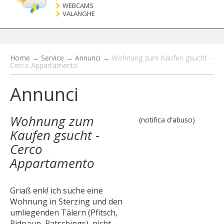
WEBCAMS
VALANGHE
Home
→
Service
→
Annunci
→
Wohnung zum Kaufen gsucht -
Cerco Appartamento
Annunci
Wohnung zum
(notifica d'abuso)
Kaufen gsucht -
Cerco
Appartamento
Griaß enk! ich suche eine
Wohnung in Sterzing und den
umliegenden Tälern (Pfitsch,
Ridnaun, Ratschings), nicht