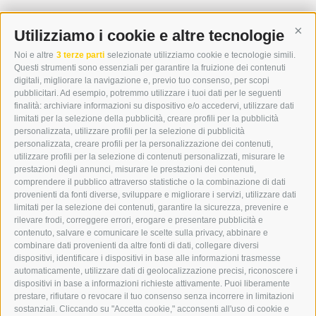
WIPP-MEDIA GMBH
DER ERKER
Utilizziamo i cookie e altre tecnologie
Cont
CITTÀ NUOVA 20A
Noi e altre
3 terze parti
selezionate utilizziamo cookie e tecnologie simili.
I-39049 VIPITENO
Questi strumenti sono essenziali per garantire la fruizione dei contenuti
TEL.: +39 0472 766876
digitali, migliorare la navigazione e, previo tuo consenso, per scopi
pubblicitari. Ad esempio, potremmo utilizzare i tuoi dati per le seguenti
finalità: archiviare informazioni su dispositivo e/o accedervi, utilizzare dati
GRAFIK@DERERKER.IT
limitati per la selezione della pubblicità, creare profili per la pubblicità
INFO@DERERKER.IT
personalizzata, utilizzare profili per la selezione di pubblicità
BARBARA.FONTANA@DERERKER.IT
personalizzata, creare profili per la personalizzazione dei contenuti,
ERKER
utilizzare profili per la selezione di contenuti personalizzati, misurare le
prestazioni degli annunci, misurare le prestazioni dei contenuti,
comprendere il pubblico attraverso statistiche o la combinazione di dati
PUBBLICITÀ NELL’ERKER
provenienti da fonti diverse, sviluppare e migliorare i servizi, utilizzare dati
PUBBLICITÀ ONLINE
limitati per la selezione dei contenuti, garantire la sicurezza, prevenire e
ADDEBITO DIRETTO SEPA
rilevare frodi, correggere errori, erogare e presentare pubblicità e
REGOLAMENTO COMMENTI
contenuto, salvare e comunicare le scelte sulla privacy, abbinare e
ONLINE VOTING
combinare dati provenienti da altre fonti di dati, collegare diversi
dispositivi, identificare i dispositivi in base alle informazioni trasmesse
automaticamente, utilizzare dati di geolocalizzazione precisi, riconoscere i
SERVICE
dispositivi in base a informazioni richieste attivamente. Puoi liberamente
prestare, rifiutare o revocare il tuo consenso senza incorrere in limitazioni
EVENTI
sostanziali. Cliccando su "Accetta cookie," acconsenti all'uso di cookie e