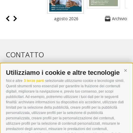
agosto 2026
Archivio
CONTATTO
WIPP-MEDIA GMBH
DER ERKER
Utilizziamo i cookie e altre tecnologie
Cont
CITTÀ NUOVA 20A
Noi e altre
3 terze parti
selezionate utilizziamo cookie e tecnologie simili.
I-39049 VIPITENO
Questi strumenti sono essenziali per garantire la fruizione dei contenuti
TEL.: +39 0472 766876
digitali, migliorare la navigazione e, previo tuo consenso, per scopi
pubblicitari. Ad esempio, potremmo utilizzare i tuoi dati per le seguenti
finalità: archiviare informazioni su dispositivo e/o accedervi, utilizzare dati
GRAFIK@DERERKER.IT
limitati per la selezione della pubblicità, creare profili per la pubblicità
INFO@DERERKER.IT
personalizzata, utilizzare profili per la selezione di pubblicità
BARBARA.FONTANA@DERERKER.IT
personalizzata, creare profili per la personalizzazione dei contenuti,
ERKER
utilizzare profili per la selezione di contenuti personalizzati, misurare le
prestazioni degli annunci, misurare le prestazioni dei contenuti,