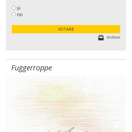
si
no
VOTARE
Archivio
Fuggerroppe