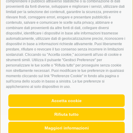
comprendere il pubblico attraverso statistiche o la combinazione di dati
PUBBLICITÀ NELL’ERKER
provenienti da fonti diverse, sviluppare e migliorare i servizi, utilizzare dati
PUBBLICITÀ ONLINE
limitati per la selezione dei contenuti, garantire la sicurezza, prevenire e
ADDEBITO DIRETTO SEPA
rilevare frodi, correggere errori, erogare e presentare pubblicità e
REGOLAMENTO COMMENTI
contenuto, salvare e comunicare le scelte sulla privacy, abbinare e
ONLINE VOTING
combinare dati provenienti da altre fonti di dati, collegare diversi
dispositivi, identificare i dispositivi in base alle informazioni trasmesse
automaticamente, utilizzare dati di geolocalizzazione precisi, riconoscere i
SERVICE
dispositivi in base a informazioni richieste attivamente. Puoi liberamente
prestare, rifiutare o revocare il tuo consenso senza incorrere in limitazioni
EVENTI
sostanziali. Cliccando su "Accetta cookie," acconsenti all'uso di cookie e
ANNUNCI
strumenti simili. Utilizza il pulsante "Gestisci Preferenze" per
personalizzare le tue scelte o "Rifiuta tutto" per proseguire senza cookie
LINK UTILI
non strettamente necessari. Puoi modificare le tue preferenze in qualsiasi
METEO
momento cliccando sul link "Preferenze Cookie" in fondo alla pagina o
WEBCAM
sull'icona dello scudo in basso a sinistra. Le tue preferenze si
VIDEO
applicheranno al solo dispositivo in uso.
NECROLOGI
Accetta cookie
Rifiuta tutto
CREDITS
|
MAPPA DEL SITO
|
COOKIE POLICY
|
PRIVACY
|
Maggiori informazioni
Preferenze Cookies
|