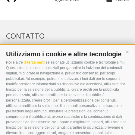
CONTATTO
WIPP-MEDIA GMBH
DER ERKER
Utilizziamo i cookie e altre tecnologie
Cont
CITTÀ NUOVA 20A
Noi e altre
3 terze parti
selezionate utilizziamo cookie e tecnologie simili.
I-39049 VIPITENO
Questi strumenti sono essenziali per garantire la fruizione dei contenuti
TEL.: +39 0472 766876
digitali, migliorare la navigazione e, previo tuo consenso, per scopi
pubblicitari. Ad esempio, potremmo utilizzare i tuoi dati per le seguenti
finalità: archiviare informazioni su dispositivo e/o accedervi, utilizzare dati
GRAFIK@DERERKER.IT
limitati per la selezione della pubblicità, creare profili per la pubblicità
INFO@DERERKER.IT
personalizzata, utilizzare profili per la selezione di pubblicità
BARBARA.FONTANA@DERERKER.IT
personalizzata, creare profili per la personalizzazione dei contenuti,
ERKER
utilizzare profili per la selezione di contenuti personalizzati, misurare le
prestazioni degli annunci, misurare le prestazioni dei contenuti,
comprendere il pubblico attraverso statistiche o la combinazione di dati
PUBBLICITÀ NELL’ERKER
provenienti da fonti diverse, sviluppare e migliorare i servizi, utilizzare dati
PUBBLICITÀ ONLINE
limitati per la selezione dei contenuti, garantire la sicurezza, prevenire e
ADDEBITO DIRETTO SEPA
rilevare frodi, correggere errori, erogare e presentare pubblicità e