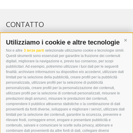
CONTATTO
WIPP-MEDIA GMBH
DER ERKER
Utilizziamo i cookie e altre tecnologie
Cont
CITTÀ NUOVA 20A
Noi e altre
3 terze parti
selezionate utilizziamo cookie e tecnologie simili.
I-39049 VIPITENO
Questi strumenti sono essenziali per garantire la fruizione dei contenuti
TEL.: +39 0472 766876
digitali, migliorare la navigazione e, previo tuo consenso, per scopi
pubblicitari. Ad esempio, potremmo utilizzare i tuoi dati per le seguenti
finalità: archiviare informazioni su dispositivo e/o accedervi, utilizzare dati
GRAFIK@DERERKER.IT
limitati per la selezione della pubblicità, creare profili per la pubblicità
INFO@DERERKER.IT
personalizzata, utilizzare profili per la selezione di pubblicità
BARBARA.FONTANA@DERERKER.IT
personalizzata, creare profili per la personalizzazione dei contenuti,
ERKER
utilizzare profili per la selezione di contenuti personalizzati, misurare le
prestazioni degli annunci, misurare le prestazioni dei contenuti,
comprendere il pubblico attraverso statistiche o la combinazione di dati
PUBBLICITÀ NELL’ERKER
provenienti da fonti diverse, sviluppare e migliorare i servizi, utilizzare dati
PUBBLICITÀ ONLINE
limitati per la selezione dei contenuti, garantire la sicurezza, prevenire e
ADDEBITO DIRETTO SEPA
rilevare frodi, correggere errori, erogare e presentare pubblicità e
REGOLAMENTO COMMENTI
contenuto, salvare e comunicare le scelte sulla privacy, abbinare e
ONLINE VOTING
combinare dati provenienti da altre fonti di dati, collegare diversi