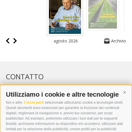
agosto 2026
Archivio
CONTATTO
WIPP-MEDIA GMBH
DER ERKER
Utilizziamo i cookie e altre tecnologie
Cont
CITTÀ NUOVA 20A
Noi e altre
3 terze parti
selezionate utilizziamo cookie e tecnologie simili.
I-39049 VIPITENO
Questi strumenti sono essenziali per garantire la fruizione dei contenuti
TEL.: +39 0472 766876
digitali, migliorare la navigazione e, previo tuo consenso, per scopi
pubblicitari. Ad esempio, potremmo utilizzare i tuoi dati per le seguenti
finalità: archiviare informazioni su dispositivo e/o accedervi, utilizzare dati
GRAFIK@DERERKER.IT
limitati per la selezione della pubblicità, creare profili per la pubblicità
INFO@DERERKER.IT