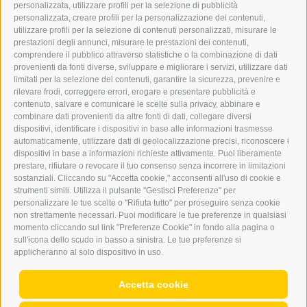
personalizzata, utilizzare profili per la selezione di pubblicità
BARBARA.FONTANA@DERERKER.IT
personalizzata, creare profili per la personalizzazione dei contenuti,
ERKER
utilizzare profili per la selezione di contenuti personalizzati, misurare le
prestazioni degli annunci, misurare le prestazioni dei contenuti,
comprendere il pubblico attraverso statistiche o la combinazione di dati
PUBBLICITÀ NELL’ERKER
provenienti da fonti diverse, sviluppare e migliorare i servizi, utilizzare dati
PUBBLICITÀ ONLINE
limitati per la selezione dei contenuti, garantire la sicurezza, prevenire e
ADDEBITO DIRETTO SEPA
rilevare frodi, correggere errori, erogare e presentare pubblicità e
REGOLAMENTO COMMENTI
contenuto, salvare e comunicare le scelte sulla privacy, abbinare e
ONLINE VOTING
combinare dati provenienti da altre fonti di dati, collegare diversi
dispositivi, identificare i dispositivi in base alle informazioni trasmesse
automaticamente, utilizzare dati di geolocalizzazione precisi, riconoscere i
SERVICE
dispositivi in base a informazioni richieste attivamente. Puoi liberamente
prestare, rifiutare o revocare il tuo consenso senza incorrere in limitazioni
EVENTI
sostanziali. Cliccando su "Accetta cookie," acconsenti all'uso di cookie e
ANNUNCI
strumenti simili. Utilizza il pulsante "Gestisci Preferenze" per
personalizzare le tue scelte o "Rifiuta tutto" per proseguire senza cookie
LINK UTILI
non strettamente necessari. Puoi modificare le tue preferenze in qualsiasi
METEO
momento cliccando sul link "Preferenze Cookie" in fondo alla pagina o
WEBCAM
sull'icona dello scudo in basso a sinistra. Le tue preferenze si
VIDEO
applicheranno al solo dispositivo in uso.
NECROLOGI
Accetta cookie