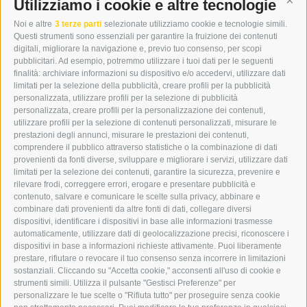
DER ERKER
Utilizziamo i cookie e altre tecnologie
Cont
CITTÀ NUOVA 20A
Noi e altre
3 terze parti
selezionate utilizziamo cookie e tecnologie simili.
I-39049 VIPITENO
Questi strumenti sono essenziali per garantire la fruizione dei contenuti
TEL.: +39 0472 766876
digitali, migliorare la navigazione e, previo tuo consenso, per scopi
pubblicitari. Ad esempio, potremmo utilizzare i tuoi dati per le seguenti
finalità: archiviare informazioni su dispositivo e/o accedervi, utilizzare dati
GRAFIK@DERERKER.IT
limitati per la selezione della pubblicità, creare profili per la pubblicità
INFO@DERERKER.IT
personalizzata, utilizzare profili per la selezione di pubblicità
BARBARA.FONTANA@DERERKER.IT
personalizzata, creare profili per la personalizzazione dei contenuti,
ERKER
utilizzare profili per la selezione di contenuti personalizzati, misurare le
prestazioni degli annunci, misurare le prestazioni dei contenuti,
comprendere il pubblico attraverso statistiche o la combinazione di dati
PUBBLICITÀ NELL’ERKER
provenienti da fonti diverse, sviluppare e migliorare i servizi, utilizzare dati
PUBBLICITÀ ONLINE
limitati per la selezione dei contenuti, garantire la sicurezza, prevenire e
ADDEBITO DIRETTO SEPA
rilevare frodi, correggere errori, erogare e presentare pubblicità e
REGOLAMENTO COMMENTI
contenuto, salvare e comunicare le scelte sulla privacy, abbinare e
ONLINE VOTING
combinare dati provenienti da altre fonti di dati, collegare diversi
dispositivi, identificare i dispositivi in base alle informazioni trasmesse
automaticamente, utilizzare dati di geolocalizzazione precisi, riconoscere i
SERVICE
dispositivi in base a informazioni richieste attivamente. Puoi liberamente
prestare, rifiutare o revocare il tuo consenso senza incorrere in limitazioni
EVENTI
sostanziali. Cliccando su "Accetta cookie," acconsenti all'uso di cookie e
ANNUNCI
strumenti simili. Utilizza il pulsante "Gestisci Preferenze" per
personalizzare le tue scelte o "Rifiuta tutto" per proseguire senza cookie
LINK UTILI