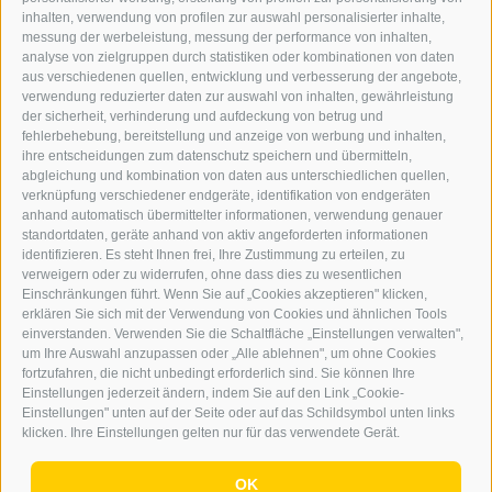
inhalten, verwendung von profilen zur auswahl personalisierter inhalte,
Gesellschaft
messung der werbeleistung, messung der performance von inhalten,
86-Jährige bei Paragleiterabsturz verletzt
analyse von zielgruppen durch statistiken oder kombinationen von daten
aus verschiedenen quellen, entwicklung und verbesserung der angebote,
verwendung reduzierter daten zur auswahl von inhalten, gewährleistung
Am Mittwoch (5. August) ist es in Neustift im Stubaital
der sicherheit, verhinderung und aufdeckung von betrug und
zu einem Paragleiterabsturz gekommen, bei dem eine
fehlerbehebung, bereitstellung und anzeige von werbung und inhalten,
ihre entscheidungen zum datenschutz speichern und übermitteln,
86-jährige Frau ...
abgleichung und kombination von daten aus unterschiedlichen quellen,
verknüpfung verschiedener endgeräte, identifikation von endgeräten
anhand automatisch übermittelter informationen, verwendung genauer
0
standortdaten, geräte anhand von aktiv angeforderten informationen
MEHR DAZU
|
07.08.2026
identifizieren. Es steht Ihnen frei, Ihre Zustimmung zu erteilen, zu
verweigern oder zu widerrufen, ohne dass dies zu wesentlichen
Einschränkungen führt. Wenn Sie auf „Cookies akzeptieren" klicken,
erklären Sie sich mit der Verwendung von Cookies und ähnlichen Tools
einverstanden. Verwenden Sie die Schaltfläche „Einstellungen verwalten",
um Ihre Auswahl anzupassen oder „Alle ablehnen", um ohne Cookies
fortzufahren, die nicht unbedingt erforderlich sind. Sie können Ihre
Einstellungen jederzeit ändern, indem Sie auf den Link „Cookie-
Einstellungen" unten auf der Seite oder auf das Schildsymbol unten links
klicken. Ihre Einstellungen gelten nur für das verwendete Gerät.
OK