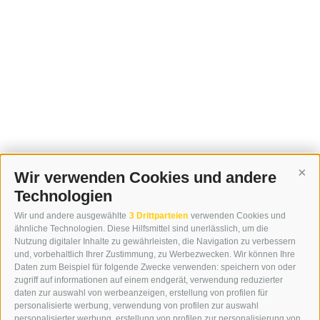
Am Sonntag (9. August) ist im Fernsehen auf Rai
Südtirol eine Sendung über die Berge, Natur und
Menschen in Ratschings zu sehen. ...
0
MEHR DAZU
|
07.08.2026
Wir verwenden Cookies und andere
Cont
Technologien
Wir und andere ausgewählte
3 Drittparteien
verwenden Cookies und
ähnliche Technologien. Diese Hilfsmittel sind unerlässlich, um die
Nutzung digitaler Inhalte zu gewährleisten, die Navigation zu verbessern
und, vorbehaltlich Ihrer Zustimmung, zu Werbezwecken. Wir können Ihre
Daten zum Beispiel für folgende Zwecke verwenden: speichern von oder
zugriff auf informationen auf einem endgerät, verwendung reduzierter
daten zur auswahl von werbeanzeigen, erstellung von profilen für
personalisierte werbung, verwendung von profilen zur auswahl
personalisierter werbung, erstellung von profilen zur personalisierung von