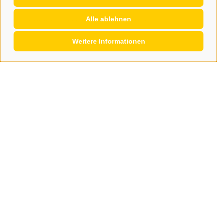
Alle ablehnen
Gesellschaft
Weitere Informationen
Phishing-Versuch über gültige
Mailadressen
In den vergangenen Tagen sind bei verschiedenen
Mitgliedsorganisationen und Partnern mehrere
verdächtige E-Mails eingegangen. ...
0
MEHR DAZU
|
07.08.2026
mehr Einträge laden ...