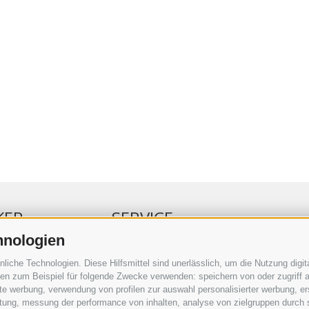
KER
SERVICE
hnologien
ERKER
VERANSTALTUNGSKALENDER
che Technologien. Diese Hilfsmittel sind unerlässlich, um die Nutzung digita
RBUNG
KLEINANZEIGER
n zum Beispiel für folgende Zwecke verwenden: speichern von oder zugriff a
rte werbung, verwendung von profilen zur auswahl personalisierter werbung, er
RAUFTRAG
NÜTZLICHE LINKS
istung, messung der performance von inhalten, analyse von zielgruppen durch
SERKOMMENTARE
WETTER