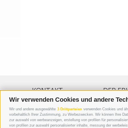
KONTAKT
DER ER
Wir verwenden Cookies und andere Tec
WIPP-MEDIA GMBH
WERBEN IM 
Wir und andere ausgewählte
3 Drittparteien
verwenden Cookies und ähnli
DER ERKER
ONLINE-WE
vorbehaltlich Ihrer Zustimmung, zu Werbezwecken. Wir können Ihre Date
zur auswahl von werbeanzeigen, erstellung von profilen für personalisie
NEUSTADT 20A
SEPA-DAUE
von profilen zur auswahl personalisierter inhalte, messung der werbele
I-39049 STERZING
REGELN LE