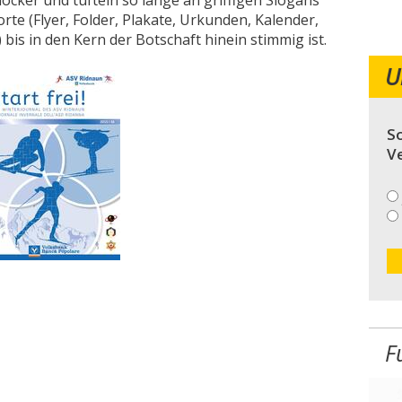
locker und tüfteln so lange an griffigen Slogans
te (Flyer, Folder, Plakate, Urkunden, Kalender,
) bis in den Kern der Botschaft hinein stimmig ist.
U
So
V
F