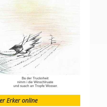
Ba der Trucknheit
nimm i die Winschlruate
und suach an Tropfe Wosser.
er Erker online