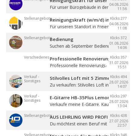
Reinigungskraft für unser Bürogebäude
04.08.2026
Für unser Bürogebäude in der Gewerbezone 
11:56
Stellenangebote
Klicks 277
Reinigungskraft (w/m/d) in Teilzeit
04.08.2026
Für unseren Standort in Freienfeld suchen ...
11:08
Stellenangebote
Klicks 372
Bedienung
01.08.2026
Suchen ab September Bedienung in Vollzeit. 4
14:06
Verschiedenes
Klicks 357
Professionelle Renovierung
31.07.2026
Professionelle Renovierungs- & Malerarbeite
15:51
Verkauf -
Klicks 494
Stilvolles Loft mit 5 Zimmern
Sonstiges
28.07.2026
Zu verkaufen: Stilvolles Loft in Sterzing! ...
14:07
Verkauf -
Klicks 297
E-Gitarre HB-35Plus Lemon
Sonstiges
28.07.2026
Verkaufe meine E-Gitarre. Kaum gespielt, ...
13:04
Stellenangebote
Klicks 438
AUS LEHRLING WIRD PROFI – STARTE BE
27.07.2026
Du möchtest einen Beruf mit Zukunft lernen 
22:57
Stellenangebote
Klicks 348