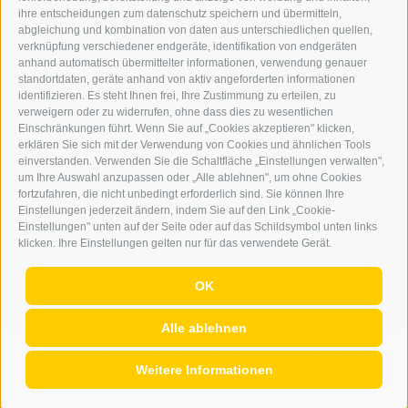
ONLINE-WERBUNG
ihre entscheidungen zum datenschutz speichern und übermitteln,
SEPA-DAUERAUFTRAG
abgleichung und kombination von daten aus unterschiedlichen quellen,
REGELN LESERKOMMENTARE
verknüpfung verschiedener endgeräte, identifikation von endgeräten
ONLINE VOTING
anhand automatisch übermittelter informationen, verwendung genauer
standortdaten, geräte anhand von aktiv angeforderten informationen
identifizieren. Es steht Ihnen frei, Ihre Zustimmung zu erteilen, zu
SERVICE
verweigern oder zu widerrufen, ohne dass dies zu wesentlichen
Einschränkungen führt. Wenn Sie auf „Cookies akzeptieren" klicken,
VERANSTALTUNGSKALENDER
erklären Sie sich mit der Verwendung von Cookies und ähnlichen Tools
KLEINANZEIGER
einverstanden. Verwenden Sie die Schaltfläche „Einstellungen verwalten",
um Ihre Auswahl anzupassen oder „Alle ablehnen", um ohne Cookies
NÜTZLICHE LINKS
fortzufahren, die nicht unbedingt erforderlich sind. Sie können Ihre
WETTER
Einstellungen jederzeit ändern, indem Sie auf den Link „Cookie-
WEBCAM
Einstellungen" unten auf der Seite oder auf das Schildsymbol unten links
VIDEOS
klicken. Ihre Einstellungen gelten nur für das verwendete Gerät.
TRAUER
OK
Alle ablehnen
IMPRESSUM
|
SITEMAP
|
COOKIE-RICHTLINIE
|
PRIVACY
|
Weitere Informationen
Cookie Präferenzen
|
AGENTUR