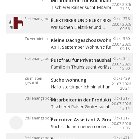
Mitarbeiterin für Buchhaltung (m/w/d)
27.07.2026
Tischlerei Ralser sucht Mitarbeiterin für ...
21:38
Stellenangebote
Klicks 376
ELEKTRIKER UND ELEKTRIKERLEHRLING
23.07.2026
Wir suchen Elektriker und ...
09:56
Zu vermieten
Klicks 560
Kleine Dachgeschosswohnung mit Bal
23.07.2026
Ab 1. September Wohnung für eine Person in
09:18
Stellenangebote
Klicks 345
Putzfrau für Privathaushalt gesucht
23.07.2026
Familie in Thuins sucht verlässliche ...
15:00
Zu mieten
Klicks 439
Suche wohnung
gesucht
21.07.2026
Hallo sterzinger Ich bin atif und komme aus .
20:24
Stellenangebote
Klicks 317
Mitarbeiter in der Produktion (m/w/d)
20.07.2026
Tischlerei Ralser GmbH sucht Mitarbeiter für 
13:14
Stellenangebote
Klicks 317
Executive Assistant & Growth Partner
20.07.2026
Suchst du nen neuen coolen, ...
11:08
Stellenangebote
Klicks 471