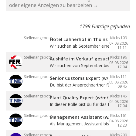
oder eigene Anzeigen zu bearbeiten →
1799 Einträge gefunden
Stellenangebote
Klicks 109
Hotel Lahnerhof in Thuins sucht eine
07.08.2026
Wir suchen ab September eine ...
11:11
Stellenangebote
Klicks 196
Aushilfe im Verkauf gesucht
05.08.2026
Wir suchen von September bis Dezember ein
17:04
Stellenangebote
Klicks 111
Senior Customs Expert (w/m/d)
05.08.2026
Du bist der Ansprechpartner für alle Themen 
09:45
Stellenangebote
Klicks 145
Plant Quality Expert (w/m/d)
04.08.2026
In dieser Rolle bist du für das Management .
17:04
Stellenangebote
Klicks 161
Management Assistant (w/m/d)
04.08.2026
Als Management Assistant bist du eine ...
12:23
Stellenangebote
Klicks 209