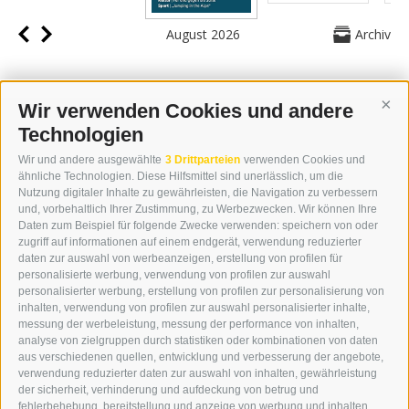
August 2026
Archiv
Wir verwenden Cookies und andere
Cont
Technologien
KONTAKT
Wir und andere ausgewählte
3 Drittparteien
verwenden Cookies und
WIPP-MEDIA GMBH
ähnliche Technologien. Diese Hilfsmittel sind unerlässlich, um die
DER ERKER
Nutzung digitaler Inhalte zu gewährleisten, die Navigation zu verbessern
und, vorbehaltlich Ihrer Zustimmung, zu Werbezwecken. Wir können Ihre
NEUSTADT 20A
Daten zum Beispiel für folgende Zwecke verwenden: speichern von oder
I-39049 STERZING
zugriff auf informationen auf einem endgerät, verwendung reduzierter
TEL.: +39 0472 766876
daten zur auswahl von werbeanzeigen, erstellung von profilen für
personalisierte werbung, verwendung von profilen zur auswahl
personalisierter werbung, erstellung von profilen zur personalisierung von
GRAFIK@DERERKER.IT
inhalten, verwendung von profilen zur auswahl personalisierter inhalte,
INFO@DERERKER.IT
messung der werbeleistung, messung der performance von inhalten,
BARBARA.FONTANA@DERERKER.IT
analyse von zielgruppen durch statistiken oder kombinationen von daten
DER ERKER
aus verschiedenen quellen, entwicklung und verbesserung der angebote,
verwendung reduzierter daten zur auswahl von inhalten, gewährleistung
der sicherheit, verhinderung und aufdeckung von betrug und
WERBEN IM ERKER
fehlerbehebung, bereitstellung und anzeige von werbung und inhalten,