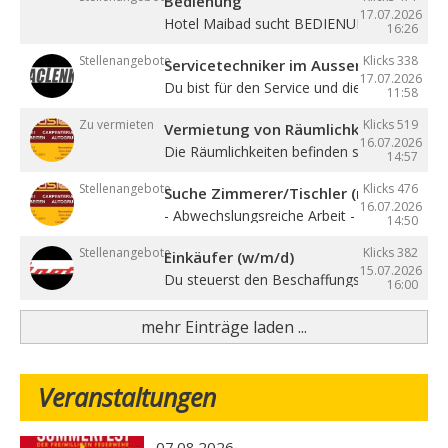
Bedienung
17.07.2026
Hotel Maibad sucht BEDIENUNG für ...
16:26
Stellenangebote
Klicks 338
Servicetechniker im Aussendienst (w/
17.07.2026
Du bist für den Service und die ...
11:58
Zu vermieten
Klicks 519
Vermietung von Räumlichkeiten, Büros 
16.07.2026
Die Räumlichkeiten befinden sich zentral in ..
14:57
Stellenangebote
Klicks 476
Suche Zimmerer/Tischler (m/w/d), Hilf
16.07.2026
- Abwechslungsreiche Arbeit - Sehr gute ...
14:50
Stellenangebote
Klicks 382
Einkäufer (w/m/d)
15.07.2026
Du steuerst den Beschaffungsprozess von de
16:00
mehr Einträge laden ...
Veranstaltungen
07.08.2026