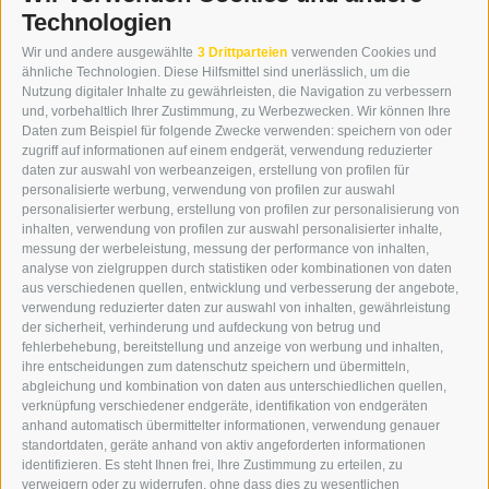
Technologien
KONTAKT
Wir und andere ausgewählte
3 Drittparteien
verwenden Cookies und
WIPP-MEDIA GMBH
ähnliche Technologien. Diese Hilfsmittel sind unerlässlich, um die
DER ERKER
Nutzung digitaler Inhalte zu gewährleisten, die Navigation zu verbessern
und, vorbehaltlich Ihrer Zustimmung, zu Werbezwecken. Wir können Ihre
NEUSTADT 20A
Daten zum Beispiel für folgende Zwecke verwenden: speichern von oder
I-39049 STERZING
zugriff auf informationen auf einem endgerät, verwendung reduzierter
TEL.: +39 0472 766876
daten zur auswahl von werbeanzeigen, erstellung von profilen für
personalisierte werbung, verwendung von profilen zur auswahl
personalisierter werbung, erstellung von profilen zur personalisierung von
GRAFIK@DERERKER.IT
inhalten, verwendung von profilen zur auswahl personalisierter inhalte,
INFO@DERERKER.IT
messung der werbeleistung, messung der performance von inhalten,
BARBARA.FONTANA@DERERKER.IT
analyse von zielgruppen durch statistiken oder kombinationen von daten
DER ERKER
aus verschiedenen quellen, entwicklung und verbesserung der angebote,
verwendung reduzierter daten zur auswahl von inhalten, gewährleistung
der sicherheit, verhinderung und aufdeckung von betrug und
WERBEN IM ERKER
fehlerbehebung, bereitstellung und anzeige von werbung und inhalten,
ONLINE-WERBUNG
ihre entscheidungen zum datenschutz speichern und übermitteln,
SEPA-DAUERAUFTRAG
abgleichung und kombination von daten aus unterschiedlichen quellen,
REGELN LESERKOMMENTARE
verknüpfung verschiedener endgeräte, identifikation von endgeräten
ONLINE VOTING
anhand automatisch übermittelter informationen, verwendung genauer
standortdaten, geräte anhand von aktiv angeforderten informationen
identifizieren. Es steht Ihnen frei, Ihre Zustimmung zu erteilen, zu
SERVICE
verweigern oder zu widerrufen, ohne dass dies zu wesentlichen