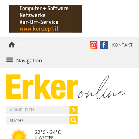
KONTAKT
IT
Navigation
ANMELDEN
22°C
-
34°C
WETTER