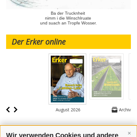
Ba der Trucknheit
nimm i die Winschlruate
und suach an Tropfe Wosser.
Der Erker online
August 2026
Archiv
Wir verwenden Cookies und andere
Cont