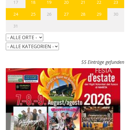
17
18
19
20
21
22
23
24
25
26
27
28
29
30
31
55 Einträge gefunden