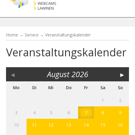
WEBCAMS
LAWINEN
Home
→
Service
→
Veranstaltungskalender
Veranstaltungskalender
◂
August
2026
▸
Mo
Di
Mi
Do
Fr
Sa
So
1
2
3
4
5
6
7
8
9
10
11
12
13
14
15
16