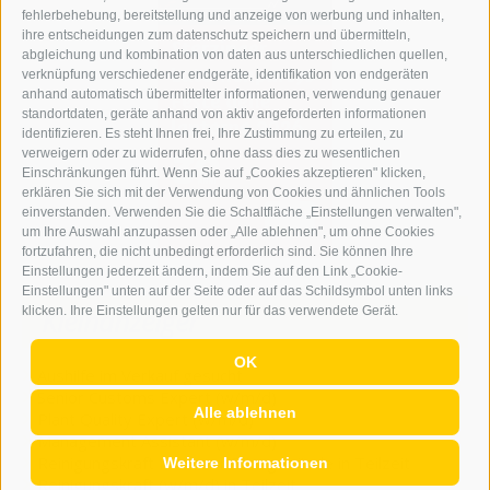
fehlerbehebung, bereitstellung und anzeige von werbung und inhalten,
ihre entscheidungen zum datenschutz speichern und übermitteln,
abgleichung und kombination von daten aus unterschiedlichen quellen,
verknüpfung verschiedener endgeräte, identifikation von endgeräten
anhand automatisch übermittelter informationen, verwendung genauer
standortdaten, geräte anhand von aktiv angeforderten informationen
identifizieren. Es steht Ihnen frei, Ihre Zustimmung zu erteilen, zu
verweigern oder zu widerrufen, ohne dass dies zu wesentlichen
Einschränkungen führt. Wenn Sie auf „Cookies akzeptieren" klicken,
erklären Sie sich mit der Verwendung von Cookies und ähnlichen Tools
einverstanden. Verwenden Sie die Schaltfläche „Einstellungen verwalten",
um Ihre Auswahl anzupassen oder „Alle ablehnen", um ohne Cookies
fortzufahren, die nicht unbedingt erforderlich sind. Sie können Ihre
Einstellungen jederzeit ändern, indem Sie auf den Link „Cookie-
Einstellungen" unten auf der Seite oder auf das Schildsymbol unten links
klicken. Ihre Einstellungen gelten nur für das verwendete Gerät.
Kleinanzeiger
OK
Aushilfe im Verkauf gesucht
Senior Customs Expert (w/m/d)
Alle ablehnen
Plant Quality Expert (w/m/d)
Management Assistant (w/m/d)
Reinigungskraft für unser Bürogebäude in Teilzeit
Weitere Informationen
Reinigungskraft (w/m/d) in Teilzeit