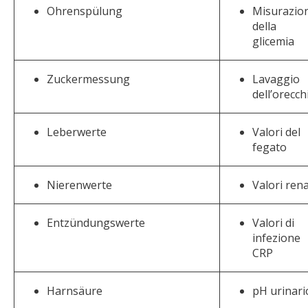
Ohrenspülung
Misurazio
della
glicemia
Zuckermessung
Lavaggio
dell’orecch
Leberwerte
Valori del
fegato
Nierenwerte
Valori rena
Entzündungswerte
Valori di
infezione
CRP
Harnsäure
pH urinari