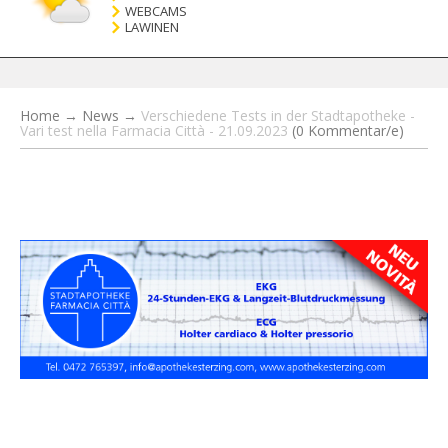
WEBCAMS
LAWINEN
Home
→
News
→
Verschiedene Tests in der Stadtapotheke -
Vari test nella Farmacia Città - 21.09.2023
(0 Kommentar/e)