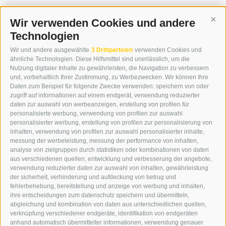
Wir verwenden Cookies und andere
Cont
Technologien
KONTAKT
Wir und andere ausgewählte
3 Drittparteien
verwenden Cookies und
WIPP-MEDIA GMBH
ähnliche Technologien. Diese Hilfsmittel sind unerlässlich, um die
DER ERKER
Nutzung digitaler Inhalte zu gewährleisten, die Navigation zu verbessern
und, vorbehaltlich Ihrer Zustimmung, zu Werbezwecken. Wir können Ihre
NEUSTADT 20A
Daten zum Beispiel für folgende Zwecke verwenden: speichern von oder
I-39049 STERZING
zugriff auf informationen auf einem endgerät, verwendung reduzierter
TEL.: +39 0472 766876
daten zur auswahl von werbeanzeigen, erstellung von profilen für
personalisierte werbung, verwendung von profilen zur auswahl
personalisierter werbung, erstellung von profilen zur personalisierung von
GRAFIK@DERERKER.IT
inhalten, verwendung von profilen zur auswahl personalisierter inhalte,
INFO@DERERKER.IT
messung der werbeleistung, messung der performance von inhalten,
BARBARA.FONTANA@DERERKER.IT
analyse von zielgruppen durch statistiken oder kombinationen von daten
DER ERKER
aus verschiedenen quellen, entwicklung und verbesserung der angebote,
verwendung reduzierter daten zur auswahl von inhalten, gewährleistung
der sicherheit, verhinderung und aufdeckung von betrug und
WERBEN IM ERKER
fehlerbehebung, bereitstellung und anzeige von werbung und inhalten,
ONLINE-WERBUNG
ihre entscheidungen zum datenschutz speichern und übermitteln,
SEPA-DAUERAUFTRAG
abgleichung und kombination von daten aus unterschiedlichen quellen,
REGELN LESERKOMMENTARE
verknüpfung verschiedener endgeräte, identifikation von endgeräten
ONLINE VOTING
anhand automatisch übermittelter informationen, verwendung genauer