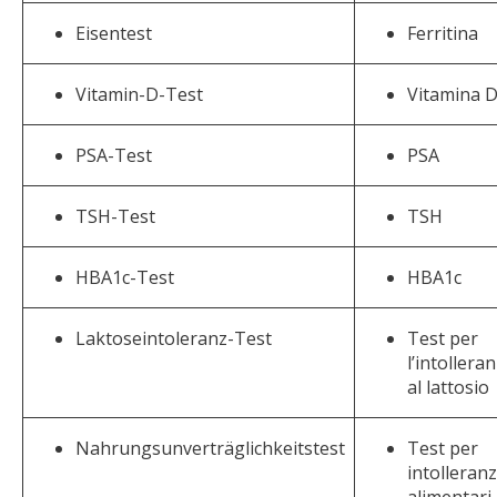
Eisentest
Ferritina
Vitamin-D-Test
Vitamina 
PSA-Test
PSA
TSH-Test
TSH
HBA1c-Test
HBA1c
Laktoseintoleranz-Test
Test per
l’intollera
al lattosio
Nahrungsunverträglichkeitstest
Test per
intolleran