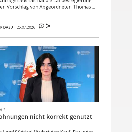
chtragshaushalt hat die Landesregierung
nen Vorschlag von Abgeordneten Thomas ...
0
R DAZU
|
25.07.2026
itik
hnungen nicht korrekt genutzt