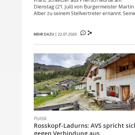
Franz Schwitzer aus Pflersch wurde am
Dienstag (21. Juli) von Bürgermeister Martin
Alber zu seinem Stellvertreter ernannt. Seine 
0
MEHR DAZU
|
22.07.2026
Politik
Rosskopf-Ladurns: AVS spricht sic
gegen Verbindung aus