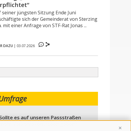
rpflichtet“
f seiner jüngsten Sitzung Ende Juni
schäftigte sich der Gemeinderat von Sterzing
a. mit einer Anfrage von STF-Rat Jonas ...
0
R DAZU
|
03.07.2026
Umfrage
Sollte es auf unseren Passstraßen
mehr Verkehrskontrollen geben?
Conti