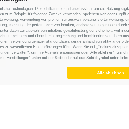
.
Management Assistant (w/m/d)
che Technologien. Diese Hilfsmittel sind unerlässlich, um die Nutzung digita
Reinigungskraft für unser Bürogebäude in Teilzeit
n zum Beispiel für folgende Zwecke verwenden: speichern von oder zugriff a
Reinigungskraft (w/m/d) in Teilzeit
rte werbung, verwendung von profilen zur auswahl personalisierter werbung, er
istung, messung der performance von inhalten, analyse von zielgruppen durch
ANZEIGEN
- ALLE KATEGORIEN -
rter daten zur auswahl von inhalten, gewährleistung der sicherheit, verhind
cke
chutz speichern und übermitteln, abgleichung und kombination von daten aus 
JETZT KLEINANZEIGE AUFGEBEN
ionen, verwendung genauer standortdaten, geräte anhand von aktiv angeforderte
ies zu wesentlichen Einschränkungen führt. Wenn Sie auf „Cookies akzeptiere
lungen verwalten", um Ihre Auswahl anzupassen oder „Alle ablehnen", um ohne 
kie-Einstellungen" unten auf der Seite oder auf das Schildsymbol unten links 
Alle ablehnen
EN