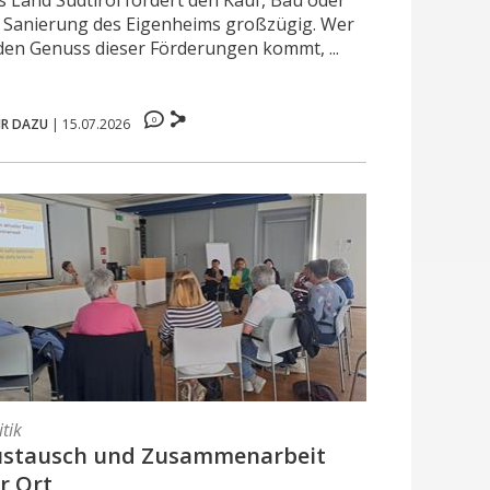
s Land Südtirol fördert den Kauf, Bau oder
e Sanierung des Eigenheims großzügig. Wer
 den Genuss dieser Förderungen kommt, ...
0
R DAZU
|
15.07.2026
itik
ustausch und Zusammenarbeit
r Ort