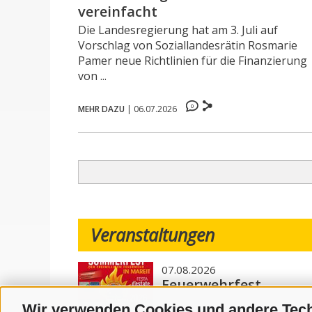
vereinfacht
Die Landesregierung hat am 3. Juli auf
Vorschlag von Soziallandesrätin Rosmarie
Pamer neue Richtlinien für die Finanzierung
von ...
0
MEHR DAZU
|
06.07.2026
Veranstaltungen
07.08.2026
Feuerwehrfest
Wir verwenden Cookies und andere Tec