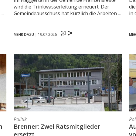
Im Flaggertal in der Gemeinde Franzensfeste
Da
wird die Trinkwasserleitung erneuert. Der
di
...
Gemeindeausschuss hat kürzlich die Arbeiten ...
in
0
MEHR DAZU
|
19.07.2026
MEH
Politik
Pol
h
Brenner: Zwei Ratsmitglieder
A
ersetzt
vo