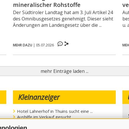
mineralischer Rohstoffe
ve
Der Südtiroler Landtag hat am 3. Juli Artikel 24
Au
des Omnibusgesetzes genehmigt. Dieser sieht
be
Änderungen am Landesgesetz über die ...
u. 
0
MEHR DAZU
|
05.07.2026
MEH
mehr Einträge laden ...
Kleinanzeiger
Hotel Lahnerhof in Thuins sucht eine ...
Aushilfe im Verkauf gesucht
Senior Customs Expert (w/m/d)
hnologien
Plant Quality Expert (w/m/d)