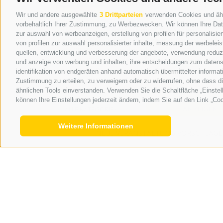
Ratschings
-
Mareit, Festplatz
Wir und andere ausgewählte
3 Drittparteien
verwenden Cookies und ähnli
vorbehaltlich Ihrer Zustimmung, zu Werbezwecken. Wir können Ihre Date
07.08.2026 |
Konzert der MK Wiesen
zur auswahl von werbeanzeigen, erstellung von profilen für personalisie
07.08.2026 |
Fünf-Uhr-Tee mit Discofieber
von profilen zur auswahl personalisierter inhalte, messung der werbele
07.08.2026 |
Sterzlmarkt
quellen, entwicklung und verbesserung der angebote, verwendung reduzie
07.08.2026 |
Kinderlauf Mareiter Stein Atta
und anzeige von werbung und inhalten, ihre entscheidungen zum datens
08.08.2026 |
Feuerwehrfest
identifikation von endgeräten anhand automatisch übermittelter informat
08.08.2026 |
Flugfest
Zustimmung zu erteilen, zu verweigern oder zu widerrufen, ohne dass d
08.08.2026 |
Maria Callas "Il Tributo"
ähnlichen Tools einverstanden. Verwenden Sie die Schaltfläche „Einstel
können Ihre Einstellungen jederzeit ändern, indem Sie auf den Link „Coo
ANZEIGEN
- ALLE KATEGORIEN -
Weitere Informationen
NEUE VERANSTALTUNG VORSCHLAG