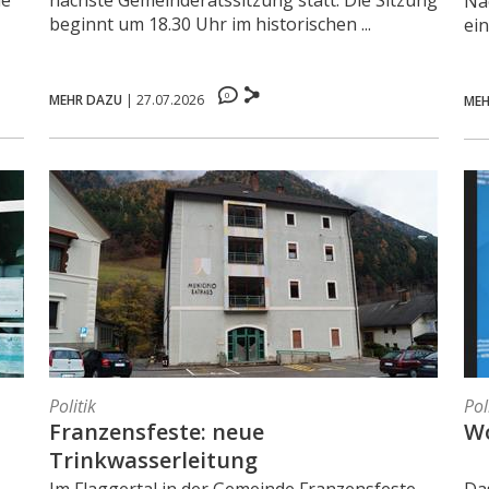
de
nächste Gemeinderatssitzung statt. Die Sitzung
Na
beginnt um 18.30 Uhr im historischen ...
ei
0
MEHR DAZU
|
27.07.2026
MEH
Politik
Pol
Franzensfeste: neue
Wo
Trinkwasserleitung