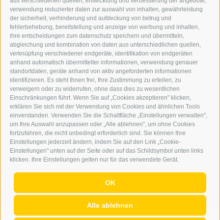
DER ERKER
aus verschiedenen quellen, entwicklung und verbesserung der angebote,
verwendung reduzierter daten zur auswahl von inhalten, gewährleistung
der sicherheit, verhinderung und aufdeckung von betrug und
WERBEN IM ERKER
fehlerbehebung, bereitstellung und anzeige von werbung und inhalten,
ONLINE-WERBUNG
ihre entscheidungen zum datenschutz speichern und übermitteln,
SEPA-DAUERAUFTRAG
abgleichung und kombination von daten aus unterschiedlichen quellen,
REGELN LESERKOMMENTARE
verknüpfung verschiedener endgeräte, identifikation von endgeräten
ONLINE VOTING
anhand automatisch übermittelter informationen, verwendung genauer
standortdaten, geräte anhand von aktiv angeforderten informationen
identifizieren. Es steht Ihnen frei, Ihre Zustimmung zu erteilen, zu
SERVICE
verweigern oder zu widerrufen, ohne dass dies zu wesentlichen
Einschränkungen führt. Wenn Sie auf „Cookies akzeptieren" klicken,
VERANSTALTUNGSKALENDER
erklären Sie sich mit der Verwendung von Cookies und ähnlichen Tools
KLEINANZEIGER
einverstanden. Verwenden Sie die Schaltfläche „Einstellungen verwalten",
um Ihre Auswahl anzupassen oder „Alle ablehnen", um ohne Cookies
NÜTZLICHE LINKS
fortzufahren, die nicht unbedingt erforderlich sind. Sie können Ihre
WETTER
Einstellungen jederzeit ändern, indem Sie auf den Link „Cookie-
WEBCAM
Einstellungen" unten auf der Seite oder auf das Schildsymbol unten links
VIDEOS
klicken. Ihre Einstellungen gelten nur für das verwendete Gerät.
TRAUER
OK
Alle ablehnen