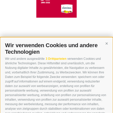
Wir verwenden Cookies und andere
Cont
Technologien
KONTAKT
Wir und andere ausgewählte
3 Drittparteien
verwenden Cookies und
WIPP-MEDIA GMBH
ähnliche Technologien. Diese Hilfsmittel sind unerlässlich, um die
DER ERKER
Nutzung digitaler Inhalte zu gewährleisten, die Navigation zu verbessern
und, vorbehaltlich Ihrer Zustimmung, zu Werbezwecken. Wir können Ihre
NEUSTADT 20A
Daten zum Beispiel für folgende Zwecke verwenden: speichern von oder
I-39049 STERZING
zugriff auf informationen auf einem endgerät, verwendung reduzierter
TEL.: +39 0472 766876
daten zur auswahl von werbeanzeigen, erstellung von profilen für
personalisierte werbung, verwendung von profilen zur auswahl
personalisierter werbung, erstellung von profilen zur personalisierung von
GRAFIK@DERERKER.IT
inhalten, verwendung von profilen zur auswahl personalisierter inhalte,
INFO@DERERKER.IT
messung der werbeleistung, messung der performance von inhalten,
BARBARA.FONTANA@DERERKER.IT
analyse von zielgruppen durch statistiken oder kombinationen von daten