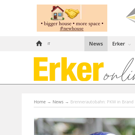
News
Erker
IT
Home
→
News
→
Brennerautobahn: PKW in Brand 