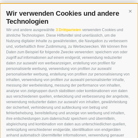
Wir verwenden Cookies und andere
Cont
Technologien
KONTAKT
Wir und andere ausgewählte
3 Drittparteien
verwenden Cookies und
WIPP-MEDIA GMBH
ähnliche Technologien. Diese Hilfsmittel sind unerlässlich, um die
DER ERKER
Nutzung digitaler Inhalte zu gewährleisten, die Navigation zu verbessern
und, vorbehaltlich Ihrer Zustimmung, zu Werbezwecken. Wir können Ihre
NEUSTADT 20A
Daten zum Beispiel für folgende Zwecke verwenden: speichern von oder
I-39049 STERZING
zugriff auf informationen auf einem endgerät, verwendung reduzierter
TEL.: +39 0472 766876
daten zur auswahl von werbeanzeigen, erstellung von profilen für
personalisierte werbung, verwendung von profilen zur auswahl
personalisierter werbung, erstellung von profilen zur personalisierung von
GRAFIK@DERERKER.IT
inhalten, verwendung von profilen zur auswahl personalisierter inhalte,
INFO@DERERKER.IT
messung der werbeleistung, messung der performance von inhalten,
BARBARA.FONTANA@DERERKER.IT
analyse von zielgruppen durch statistiken oder kombinationen von daten
DER ERKER
aus verschiedenen quellen, entwicklung und verbesserung der angebote,
verwendung reduzierter daten zur auswahl von inhalten, gewährleistung
der sicherheit, verhinderung und aufdeckung von betrug und
WERBEN IM ERKER
fehlerbehebung, bereitstellung und anzeige von werbung und inhalten,
ONLINE-WERBUNG
ihre entscheidungen zum datenschutz speichern und übermitteln,
SEPA-DAUERAUFTRAG
abgleichung und kombination von daten aus unterschiedlichen quellen,
REGELN LESERKOMMENTARE
verknüpfung verschiedener endgeräte, identifikation von endgeräten
ONLINE VOTING
anhand automatisch übermittelter informationen, verwendung genauer