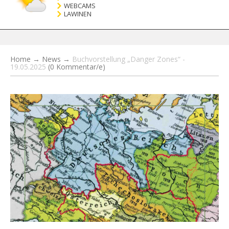
WEBCAMS
LAWINEN
Home
→
News
→
Buchvorstellung „Danger Zones“ -
19.05.2025
(0 Kommentar/e)