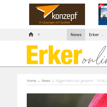
News
Erker
IT
Home
→
News
→
Riggertalbrücke gesperrt - 10.06