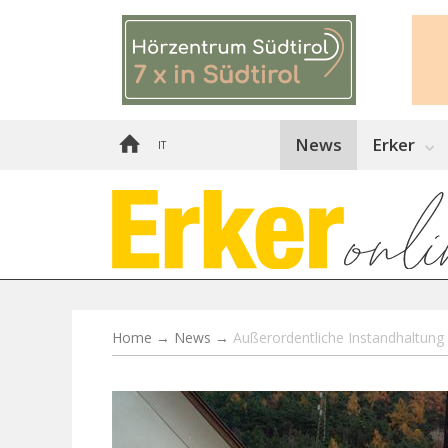
News
Erker
IT
Home
→
News
→
Außerordentliche Instandhaltung