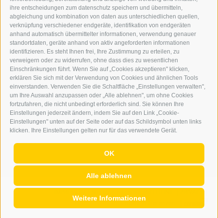
ONLINE-WERBUNG
ihre entscheidungen zum datenschutz speichern und übermitteln,
SEPA-DAUERAUFTRAG
abgleichung und kombination von daten aus unterschiedlichen quellen,
REGELN LESERKOMMENTARE
verknüpfung verschiedener endgeräte, identifikation von endgeräten
ONLINE VOTING
anhand automatisch übermittelter informationen, verwendung genauer
standortdaten, geräte anhand von aktiv angeforderten informationen
identifizieren. Es steht Ihnen frei, Ihre Zustimmung zu erteilen, zu
SERVICE
verweigern oder zu widerrufen, ohne dass dies zu wesentlichen
Einschränkungen führt. Wenn Sie auf „Cookies akzeptieren" klicken,
VERANSTALTUNGSKALENDER
erklären Sie sich mit der Verwendung von Cookies und ähnlichen Tools
KLEINANZEIGER
einverstanden. Verwenden Sie die Schaltfläche „Einstellungen verwalten",
um Ihre Auswahl anzupassen oder „Alle ablehnen", um ohne Cookies
NÜTZLICHE LINKS
fortzufahren, die nicht unbedingt erforderlich sind. Sie können Ihre
WETTER
Einstellungen jederzeit ändern, indem Sie auf den Link „Cookie-
WEBCAM
Einstellungen" unten auf der Seite oder auf das Schildsymbol unten links
VIDEOS
klicken. Ihre Einstellungen gelten nur für das verwendete Gerät.
TRAUER
OK
Alle ablehnen
IMPRESSUM
|
SITEMAP
|
COOKIE-RICHTLINIE
|
PRIVACY
|
Weitere Informationen
Cookie Präferenzen
|
AGENTUR