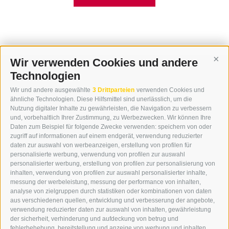
Wir verwenden Cookies und andere
Cont
Technologien
KONTAKT
Wir und andere ausgewählte
3 Drittparteien
verwenden Cookies und
WIPP-MEDIA GMBH
ähnliche Technologien. Diese Hilfsmittel sind unerlässlich, um die
DER ERKER
Nutzung digitaler Inhalte zu gewährleisten, die Navigation zu verbessern
und, vorbehaltlich Ihrer Zustimmung, zu Werbezwecken. Wir können Ihre
NEUSTADT 20A
Daten zum Beispiel für folgende Zwecke verwenden: speichern von oder
I-39049 STERZING
zugriff auf informationen auf einem endgerät, verwendung reduzierter
TEL.: +39 0472 766876
daten zur auswahl von werbeanzeigen, erstellung von profilen für
personalisierte werbung, verwendung von profilen zur auswahl
personalisierter werbung, erstellung von profilen zur personalisierung von
GRAFIK@DERERKER.IT
inhalten, verwendung von profilen zur auswahl personalisierter inhalte,
INFO@DERERKER.IT
messung der werbeleistung, messung der performance von inhalten,
BARBARA.FONTANA@DERERKER.IT
analyse von zielgruppen durch statistiken oder kombinationen von daten
DER ERKER
aus verschiedenen quellen, entwicklung und verbesserung der angebote,
verwendung reduzierter daten zur auswahl von inhalten, gewährleistung
der sicherheit, verhinderung und aufdeckung von betrug und
WERBEN IM ERKER
fehlerbehebung, bereitstellung und anzeige von werbung und inhalten,