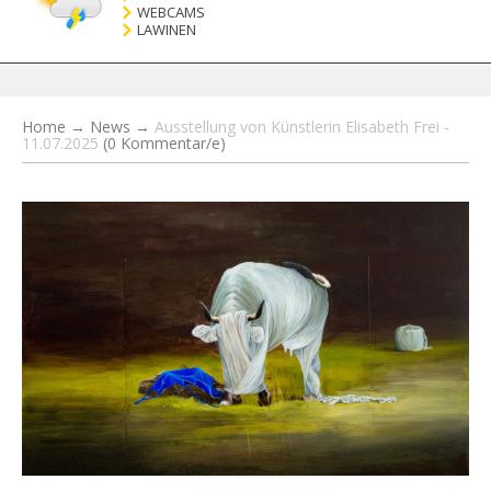
WEBCAMS
LAWINEN
Home
→
News
→
Ausstellung von Künstlerin Elisabeth Frei -
11.07.2025
(0 Kommentar/e)