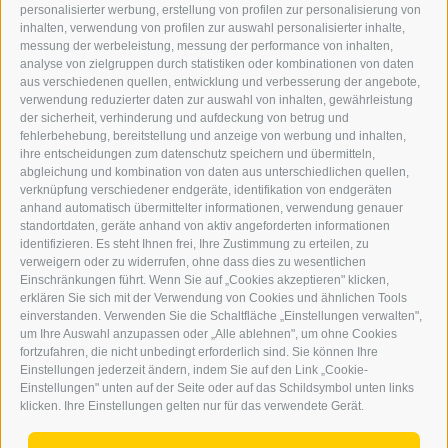
personalisierter werbung, erstellung von profilen zur personalisierung von
GRAFIK@DERERKER.IT
inhalten, verwendung von profilen zur auswahl personalisierter inhalte,
INFO@DERERKER.IT
messung der werbeleistung, messung der performance von inhalten,
BARBARA.FONTANA@DERERKER.IT
analyse von zielgruppen durch statistiken oder kombinationen von daten
DER ERKER
aus verschiedenen quellen, entwicklung und verbesserung der angebote,
verwendung reduzierter daten zur auswahl von inhalten, gewährleistung
der sicherheit, verhinderung und aufdeckung von betrug und
WERBEN IM ERKER
fehlerbehebung, bereitstellung und anzeige von werbung und inhalten,
ONLINE-WERBUNG
ihre entscheidungen zum datenschutz speichern und übermitteln,
SEPA-DAUERAUFTRAG
abgleichung und kombination von daten aus unterschiedlichen quellen,
REGELN LESERKOMMENTARE
verknüpfung verschiedener endgeräte, identifikation von endgeräten
ONLINE VOTING
anhand automatisch übermittelter informationen, verwendung genauer
standortdaten, geräte anhand von aktiv angeforderten informationen
identifizieren. Es steht Ihnen frei, Ihre Zustimmung zu erteilen, zu
SERVICE
verweigern oder zu widerrufen, ohne dass dies zu wesentlichen
Einschränkungen führt. Wenn Sie auf „Cookies akzeptieren" klicken,
VERANSTALTUNGSKALENDER
erklären Sie sich mit der Verwendung von Cookies und ähnlichen Tools
KLEINANZEIGER
einverstanden. Verwenden Sie die Schaltfläche „Einstellungen verwalten",
um Ihre Auswahl anzupassen oder „Alle ablehnen", um ohne Cookies
NÜTZLICHE LINKS
fortzufahren, die nicht unbedingt erforderlich sind. Sie können Ihre
WETTER
Einstellungen jederzeit ändern, indem Sie auf den Link „Cookie-
WEBCAM
Einstellungen" unten auf der Seite oder auf das Schildsymbol unten links
VIDEOS
klicken. Ihre Einstellungen gelten nur für das verwendete Gerät.
TRAUER