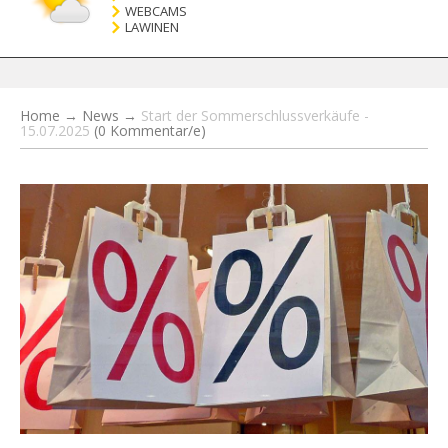
WEBCAMS
LAWINEN
Home
→
News
→
Start der Sommerschlussverkäufe -
15.07.2025
(0 Kommentar/e)