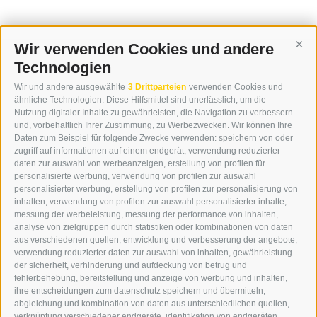
Wir verwenden Cookies und andere
Cont
Technologien
KONTAKT
Wir und andere ausgewählte
3 Drittparteien
verwenden Cookies und
WIPP-MEDIA GMBH
ähnliche Technologien. Diese Hilfsmittel sind unerlässlich, um die
DER ERKER
Nutzung digitaler Inhalte zu gewährleisten, die Navigation zu verbessern
und, vorbehaltlich Ihrer Zustimmung, zu Werbezwecken. Wir können Ihre
NEUSTADT 20A
Daten zum Beispiel für folgende Zwecke verwenden: speichern von oder
I-39049 STERZING
zugriff auf informationen auf einem endgerät, verwendung reduzierter
TEL.: +39 0472 766876
daten zur auswahl von werbeanzeigen, erstellung von profilen für
personalisierte werbung, verwendung von profilen zur auswahl
personalisierter werbung, erstellung von profilen zur personalisierung von
GRAFIK@DERERKER.IT
inhalten, verwendung von profilen zur auswahl personalisierter inhalte,
INFO@DERERKER.IT
messung der werbeleistung, messung der performance von inhalten,
BARBARA.FONTANA@DERERKER.IT
analyse von zielgruppen durch statistiken oder kombinationen von daten
DER ERKER
aus verschiedenen quellen, entwicklung und verbesserung der angebote,
verwendung reduzierter daten zur auswahl von inhalten, gewährleistung
der sicherheit, verhinderung und aufdeckung von betrug und
WERBEN IM ERKER
fehlerbehebung, bereitstellung und anzeige von werbung und inhalten,
ONLINE-WERBUNG
ihre entscheidungen zum datenschutz speichern und übermitteln,
SEPA-DAUERAUFTRAG
abgleichung und kombination von daten aus unterschiedlichen quellen,
REGELN LESERKOMMENTARE
verknüpfung verschiedener endgeräte, identifikation von endgeräten