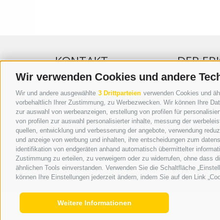
KONTAKT
DER ER
Wir verwenden Cookies und andere Tec
WIPP-MEDIA GMBH
WERBEN IM 
Wir und andere ausgewählte
3 Drittparteien
verwenden Cookies und ähnli
DER ERKER
ONLINE-WE
vorbehaltlich Ihrer Zustimmung, zu Werbezwecken. Wir können Ihre Date
zur auswahl von werbeanzeigen, erstellung von profilen für personalisie
NEUSTADT 20A
SEPA-DAUE
von profilen zur auswahl personalisierter inhalte, messung der werbele
I-39049 STERZING
REGELN LE
quellen, entwicklung und verbesserung der angebote, verwendung reduzie
TEL.: +39 0472 766876
ONLINE VOT
und anzeige von werbung und inhalten, ihre entscheidungen zum datens
identifikation von endgeräten anhand automatisch übermittelter informat
GRAFIK@DERERKER.IT
Zustimmung zu erteilen, zu verweigern oder zu widerrufen, ohne dass d
INFO@DERERKER.IT
ähnlichen Tools einverstanden. Verwenden Sie die Schaltfläche „Einstel
BARBARA.FONTANA@DERERKER.IT
können Ihre Einstellungen jederzeit ändern, indem Sie auf den Link „Coo
Weitere Informationen