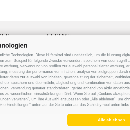
KER
SERVICE
hnologien
ERKER
VERANSTALTUNGSKALENDER
che Technologien. Diese Hilfsmittel sind unerlässlich, um die Nutzung digita
RBUNG
KLEINANZEIGER
n zum Beispiel für folgende Zwecke verwenden: speichern von oder zugriff a
rte werbung, verwendung von profilen zur auswahl personalisierter werbung, er
RAUFTRAG
NÜTZLICHE LINKS
istung, messung der performance von inhalten, analyse von zielgruppen durch
SERKOMMENTARE
WETTER
rter daten zur auswahl von inhalten, gewährleistung der sicherheit, verhind
ING
WEBCAM
chutz speichern und übermitteln, abgleichung und kombination von daten aus 
VIDEOS
ionen, verwendung genauer standortdaten, geräte anhand von aktiv angeforderte
TRAUER
ies zu wesentlichen Einschränkungen führt. Wenn Sie auf „Cookies akzeptiere
lungen verwalten", um Ihre Auswahl anzupassen oder „Alle ablehnen", um ohne 
kie-Einstellungen" unten auf der Seite oder auf das Schildsymbol unten links 
Alle ablehnen
IMPRESSUM
|
SITEMAP
|
COOK