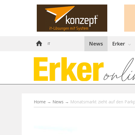
News
Erker
IT
Home
→
News
→
Monatsmarkt zieht auf den Parkp