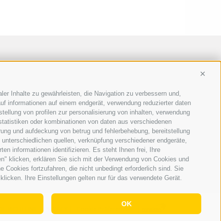
Conti
ler Inhalte zu gewährleisten, die Navigation zu verbessern und,
uf informationen auf einem endgerät, verwendung reduzierter daten
stellung von profilen zur personalisierung von inhalten, verwendung
 statistiken oder kombinationen von daten aus verschiedenen
erung und aufdeckung von betrug und fehlerbehebung, bereitstellung
unterschiedlichen quellen, verknüpfung verschiedener endgeräte,
n informationen identifizieren. Es steht Ihnen frei, Ihre
n" klicken, erklären Sie sich mit der Verwendung von Cookies und
Cookies fortzufahren, die nicht unbedingt erforderlich sind. Sie
klicken. Ihre Einstellungen gelten nur für das verwendete Gerät.
OK
IE-RICHTLINIE
|
PRIVACY
|
Cookie Präferenzen
|
AGENTUR