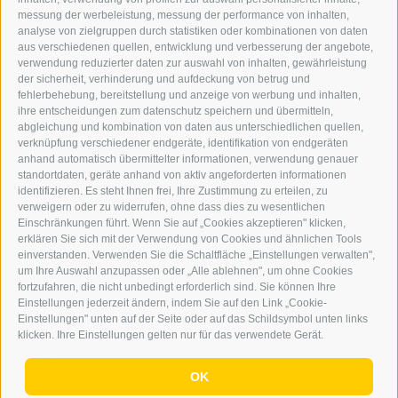
INFO@DERERKER.IT
messung der werbeleistung, messung der performance von inhalten,
BARBARA.FONTANA@DERERKER.IT
analyse von zielgruppen durch statistiken oder kombinationen von daten
DER ERKER
aus verschiedenen quellen, entwicklung und verbesserung der angebote,
verwendung reduzierter daten zur auswahl von inhalten, gewährleistung
der sicherheit, verhinderung und aufdeckung von betrug und
WERBEN IM ERKER
fehlerbehebung, bereitstellung und anzeige von werbung und inhalten,
ONLINE-WERBUNG
ihre entscheidungen zum datenschutz speichern und übermitteln,
SEPA-DAUERAUFTRAG
abgleichung und kombination von daten aus unterschiedlichen quellen,
REGELN LESERKOMMENTARE
verknüpfung verschiedener endgeräte, identifikation von endgeräten
ONLINE VOTING
anhand automatisch übermittelter informationen, verwendung genauer
standortdaten, geräte anhand von aktiv angeforderten informationen
identifizieren. Es steht Ihnen frei, Ihre Zustimmung zu erteilen, zu
SERVICE
verweigern oder zu widerrufen, ohne dass dies zu wesentlichen
Einschränkungen führt. Wenn Sie auf „Cookies akzeptieren" klicken,
VERANSTALTUNGSKALENDER
erklären Sie sich mit der Verwendung von Cookies und ähnlichen Tools
KLEINANZEIGER
einverstanden. Verwenden Sie die Schaltfläche „Einstellungen verwalten",
um Ihre Auswahl anzupassen oder „Alle ablehnen", um ohne Cookies
NÜTZLICHE LINKS
fortzufahren, die nicht unbedingt erforderlich sind. Sie können Ihre
WETTER
Einstellungen jederzeit ändern, indem Sie auf den Link „Cookie-
WEBCAM
Einstellungen" unten auf der Seite oder auf das Schildsymbol unten links
VIDEOS
klicken. Ihre Einstellungen gelten nur für das verwendete Gerät.
TRAUER
OK