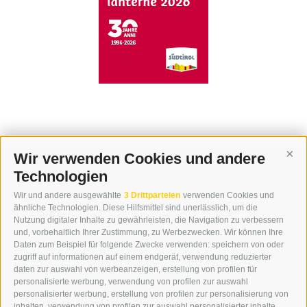
Wir verwenden Cookies und andere
Cont
Technologien
KONTAKT
Wir und andere ausgewählte
3 Drittparteien
verwenden Cookies und
WIPP-MEDIA GMBH
ähnliche Technologien. Diese Hilfsmittel sind unerlässlich, um die
DER ERKER
Nutzung digitaler Inhalte zu gewährleisten, die Navigation zu verbessern
und, vorbehaltlich Ihrer Zustimmung, zu Werbezwecken. Wir können Ihre
NEUSTADT 20A
Daten zum Beispiel für folgende Zwecke verwenden: speichern von oder
I-39049 STERZING
zugriff auf informationen auf einem endgerät, verwendung reduzierter
TEL.: +39 0472 766876
daten zur auswahl von werbeanzeigen, erstellung von profilen für
personalisierte werbung, verwendung von profilen zur auswahl
personalisierter werbung, erstellung von profilen zur personalisierung von
GRAFIK@DERERKER.IT
inhalten, verwendung von profilen zur auswahl personalisierter inhalte,