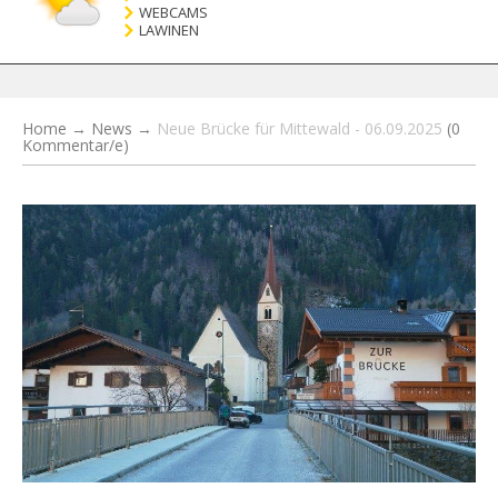
WEBCAMS
LAWINEN
Home
→
News
→
Neue Brücke für Mittewald - 06.09.2025
(0
Kommentar/e)