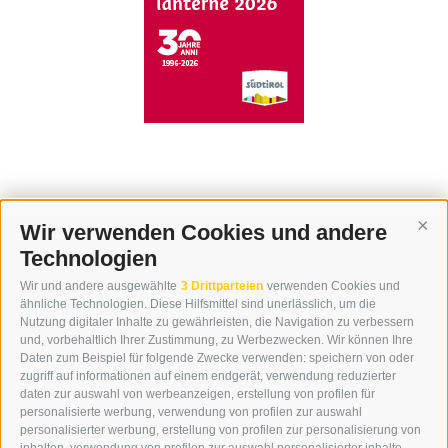
Wir verwenden Cookies und andere
Cont
Technologien
KONTAKT
Wir und andere ausgewählte
3 Drittparteien
verwenden Cookies und
WIPP-MEDIA GMBH
ähnliche Technologien. Diese Hilfsmittel sind unerlässlich, um die
DER ERKER
Nutzung digitaler Inhalte zu gewährleisten, die Navigation zu verbessern
und, vorbehaltlich Ihrer Zustimmung, zu Werbezwecken. Wir können Ihre
NEUSTADT 20A
Daten zum Beispiel für folgende Zwecke verwenden: speichern von oder
I-39049 STERZING
zugriff auf informationen auf einem endgerät, verwendung reduzierter
TEL.: +39 0472 766876
daten zur auswahl von werbeanzeigen, erstellung von profilen für
personalisierte werbung, verwendung von profilen zur auswahl
personalisierter werbung, erstellung von profilen zur personalisierung von
GRAFIK@DERERKER.IT