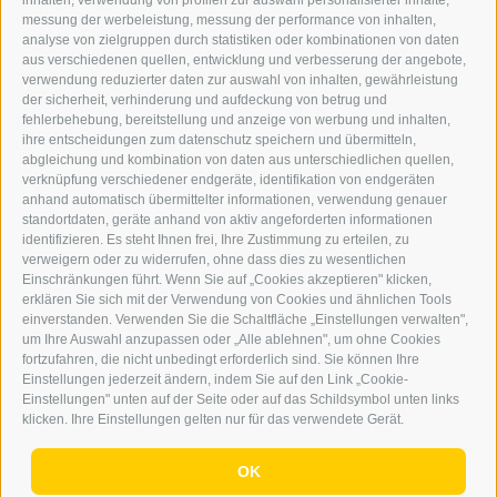
inhalten, verwendung von profilen zur auswahl personalisierter inhalte,
INFO@DERERKER.IT
messung der werbeleistung, messung der performance von inhalten,
BARBARA.FONTANA@DERERKER.IT
analyse von zielgruppen durch statistiken oder kombinationen von daten
DER ERKER
aus verschiedenen quellen, entwicklung und verbesserung der angebote,
verwendung reduzierter daten zur auswahl von inhalten, gewährleistung
der sicherheit, verhinderung und aufdeckung von betrug und
WERBEN IM ERKER
fehlerbehebung, bereitstellung und anzeige von werbung und inhalten,
ONLINE-WERBUNG
ihre entscheidungen zum datenschutz speichern und übermitteln,
SEPA-DAUERAUFTRAG
abgleichung und kombination von daten aus unterschiedlichen quellen,
REGELN LESERKOMMENTARE
verknüpfung verschiedener endgeräte, identifikation von endgeräten
ONLINE VOTING
anhand automatisch übermittelter informationen, verwendung genauer
standortdaten, geräte anhand von aktiv angeforderten informationen
identifizieren. Es steht Ihnen frei, Ihre Zustimmung zu erteilen, zu
SERVICE
verweigern oder zu widerrufen, ohne dass dies zu wesentlichen
Einschränkungen führt. Wenn Sie auf „Cookies akzeptieren" klicken,
VERANSTALTUNGSKALENDER
erklären Sie sich mit der Verwendung von Cookies und ähnlichen Tools
KLEINANZEIGER
einverstanden. Verwenden Sie die Schaltfläche „Einstellungen verwalten",
um Ihre Auswahl anzupassen oder „Alle ablehnen", um ohne Cookies
NÜTZLICHE LINKS
fortzufahren, die nicht unbedingt erforderlich sind. Sie können Ihre
WETTER
Einstellungen jederzeit ändern, indem Sie auf den Link „Cookie-
WEBCAM
Einstellungen" unten auf der Seite oder auf das Schildsymbol unten links
VIDEOS
klicken. Ihre Einstellungen gelten nur für das verwendete Gerät.
TRAUER
OK