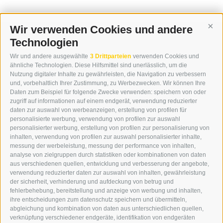
Wir verwenden Cookies und andere
Cont
Technologien
KONTAKT
Wir und andere ausgewählte
3 Drittparteien
verwenden Cookies und
WIPP-MEDIA GMBH
ähnliche Technologien. Diese Hilfsmittel sind unerlässlich, um die
DER ERKER
Nutzung digitaler Inhalte zu gewährleisten, die Navigation zu verbessern
und, vorbehaltlich Ihrer Zustimmung, zu Werbezwecken. Wir können Ihre
NEUSTADT 20A
Daten zum Beispiel für folgende Zwecke verwenden: speichern von oder
I-39049 STERZING
zugriff auf informationen auf einem endgerät, verwendung reduzierter
TEL.: +39 0472 766876
daten zur auswahl von werbeanzeigen, erstellung von profilen für
personalisierte werbung, verwendung von profilen zur auswahl
personalisierter werbung, erstellung von profilen zur personalisierung von
GRAFIK@DERERKER.IT
inhalten, verwendung von profilen zur auswahl personalisierter inhalte,
INFO@DERERKER.IT
messung der werbeleistung, messung der performance von inhalten,
BARBARA.FONTANA@DERERKER.IT
analyse von zielgruppen durch statistiken oder kombinationen von daten
DER ERKER
aus verschiedenen quellen, entwicklung und verbesserung der angebote,
verwendung reduzierter daten zur auswahl von inhalten, gewährleistung
der sicherheit, verhinderung und aufdeckung von betrug und
WERBEN IM ERKER
fehlerbehebung, bereitstellung und anzeige von werbung und inhalten,
ONLINE-WERBUNG
ihre entscheidungen zum datenschutz speichern und übermitteln,
SEPA-DAUERAUFTRAG
abgleichung und kombination von daten aus unterschiedlichen quellen,
REGELN LESERKOMMENTARE
verknüpfung verschiedener endgeräte, identifikation von endgeräten