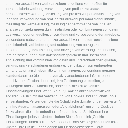
TEL.: +39 0472 766876
daten zur auswahl von werbeanzeigen, erstellung von profilen für
personalisierte werbung, verwendung von profilen zur auswahl
personalisierter werbung, erstellung von profilen zur personalisierung von
GRAFIK@DERERKER.IT
inhalten, verwendung von profilen zur auswahl personalisierter inhalte,
INFO@DERERKER.IT
messung der werbeleistung, messung der performance von inhalten,
BARBARA.FONTANA@DERERKER.IT
analyse von zielgruppen durch statistiken oder kombinationen von daten
DER ERKER
aus verschiedenen quellen, entwicklung und verbesserung der angebote,
verwendung reduzierter daten zur auswahl von inhalten, gewährleistung
der sicherheit, verhinderung und aufdeckung von betrug und
WERBEN IM ERKER
fehlerbehebung, bereitstellung und anzeige von werbung und inhalten,
ONLINE-WERBUNG
ihre entscheidungen zum datenschutz speichern und übermitteln,
SEPA-DAUERAUFTRAG
abgleichung und kombination von daten aus unterschiedlichen quellen,
REGELN LESERKOMMENTARE
verknüpfung verschiedener endgeräte, identifikation von endgeräten
ONLINE VOTING
anhand automatisch übermittelter informationen, verwendung genauer
standortdaten, geräte anhand von aktiv angeforderten informationen
identifizieren. Es steht Ihnen frei, Ihre Zustimmung zu erteilen, zu
SERVICE
verweigern oder zu widerrufen, ohne dass dies zu wesentlichen
Einschränkungen führt. Wenn Sie auf „Cookies akzeptieren" klicken,
VERANSTALTUNGSKALENDER
erklären Sie sich mit der Verwendung von Cookies und ähnlichen Tools
KLEINANZEIGER
einverstanden. Verwenden Sie die Schaltfläche „Einstellungen verwalten",
um Ihre Auswahl anzupassen oder „Alle ablehnen", um ohne Cookies
NÜTZLICHE LINKS
fortzufahren, die nicht unbedingt erforderlich sind. Sie können Ihre
WETTER
Einstellungen jederzeit ändern, indem Sie auf den Link „Cookie-
WEBCAM
Einstellungen" unten auf der Seite oder auf das Schildsymbol unten links
VIDEOS
klicken. Ihre Einstellungen gelten nur für das verwendete Gerät.