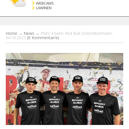
WEBCAMS
LAWINEN
Home
→
News
→
Platz 4 beim Red Bull Dolomitenmann -
04.10.2025
(0 Kommentar/e)