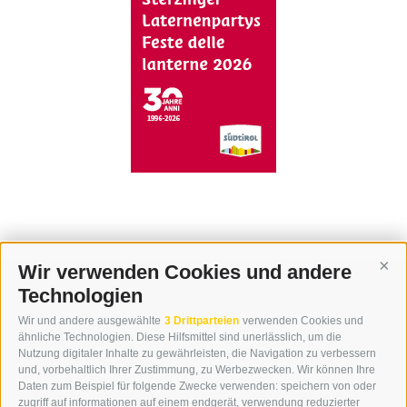
Wir verwenden Cookies und andere
Cont
Technologien
KONTAKT
Wir und andere ausgewählte
3 Drittparteien
verwenden Cookies und
WIPP-MEDIA GMBH
ähnliche Technologien. Diese Hilfsmittel sind unerlässlich, um die
DER ERKER
Nutzung digitaler Inhalte zu gewährleisten, die Navigation zu verbessern
und, vorbehaltlich Ihrer Zustimmung, zu Werbezwecken. Wir können Ihre
NEUSTADT 20A
Daten zum Beispiel für folgende Zwecke verwenden: speichern von oder
I-39049 STERZING
zugriff auf informationen auf einem endgerät, verwendung reduzierter