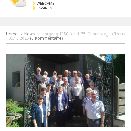
WEBCAMS
LAWINEN
Home
→
News
→
Jahrgang 1950 feiert 75. Geburtstag in Trens
- 05.10.2025
(0 Kommentar/e)