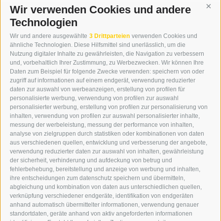
Wir verwenden Cookies und andere
Cont
Technologien
KONTAKT
Wir und andere ausgewählte
3 Drittparteien
verwenden Cookies und
WIPP-MEDIA GMBH
ähnliche Technologien. Diese Hilfsmittel sind unerlässlich, um die
DER ERKER
Nutzung digitaler Inhalte zu gewährleisten, die Navigation zu verbessern
und, vorbehaltlich Ihrer Zustimmung, zu Werbezwecken. Wir können Ihre
NEUSTADT 20A
Daten zum Beispiel für folgende Zwecke verwenden: speichern von oder
I-39049 STERZING
zugriff auf informationen auf einem endgerät, verwendung reduzierter
TEL.: +39 0472 766876
daten zur auswahl von werbeanzeigen, erstellung von profilen für
personalisierte werbung, verwendung von profilen zur auswahl
personalisierter werbung, erstellung von profilen zur personalisierung von
GRAFIK@DERERKER.IT
inhalten, verwendung von profilen zur auswahl personalisierter inhalte,
INFO@DERERKER.IT
messung der werbeleistung, messung der performance von inhalten,
BARBARA.FONTANA@DERERKER.IT
analyse von zielgruppen durch statistiken oder kombinationen von daten
DER ERKER
aus verschiedenen quellen, entwicklung und verbesserung der angebote,
verwendung reduzierter daten zur auswahl von inhalten, gewährleistung
der sicherheit, verhinderung und aufdeckung von betrug und
WERBEN IM ERKER
fehlerbehebung, bereitstellung und anzeige von werbung und inhalten,
ONLINE-WERBUNG
ihre entscheidungen zum datenschutz speichern und übermitteln,
SEPA-DAUERAUFTRAG
abgleichung und kombination von daten aus unterschiedlichen quellen,
REGELN LESERKOMMENTARE
verknüpfung verschiedener endgeräte, identifikation von endgeräten
ONLINE VOTING
anhand automatisch übermittelter informationen, verwendung genauer
standortdaten, geräte anhand von aktiv angeforderten informationen