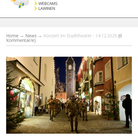
WEBCAMS
LAWINEN
Home
→
News
→
Konzert im Stadttheater - 14.12.2025
(0
Kommentar/e)