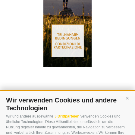
Wir verwenden Cookies und andere
Cont
Technologien
KONTAKT
Wir und andere ausgewählte
3 Drittparteien
verwenden Cookies und
WIPP-MEDIA GMBH
ähnliche Technologien. Diese Hilfsmittel sind unerlässlich, um die
DER ERKER
Nutzung digitaler Inhalte zu gewährleisten, die Navigation zu verbessern
und, vorbehaltlich Ihrer Zustimmung, zu Werbezwecken. Wir können Ihre
NEUSTADT 20A