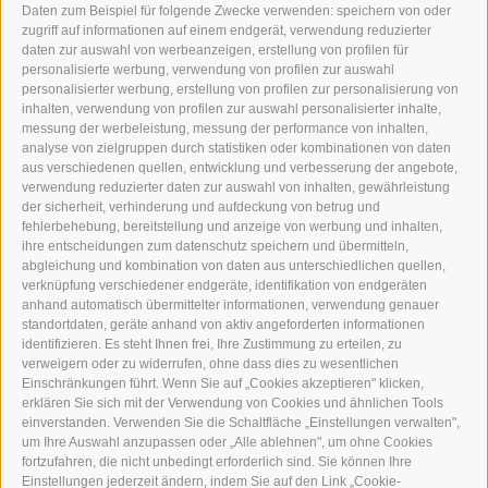
Daten zum Beispiel für folgende Zwecke verwenden: speichern von oder
I-39049 STERZING
zugriff auf informationen auf einem endgerät, verwendung reduzierter
TEL.: +39 0472 766876
daten zur auswahl von werbeanzeigen, erstellung von profilen für
personalisierte werbung, verwendung von profilen zur auswahl
personalisierter werbung, erstellung von profilen zur personalisierung von
GRAFIK@DERERKER.IT
inhalten, verwendung von profilen zur auswahl personalisierter inhalte,
INFO@DERERKER.IT
messung der werbeleistung, messung der performance von inhalten,
BARBARA.FONTANA@DERERKER.IT
analyse von zielgruppen durch statistiken oder kombinationen von daten
DER ERKER
aus verschiedenen quellen, entwicklung und verbesserung der angebote,
verwendung reduzierter daten zur auswahl von inhalten, gewährleistung
der sicherheit, verhinderung und aufdeckung von betrug und
WERBEN IM ERKER
fehlerbehebung, bereitstellung und anzeige von werbung und inhalten,
ONLINE-WERBUNG
ihre entscheidungen zum datenschutz speichern und übermitteln,
SEPA-DAUERAUFTRAG
abgleichung und kombination von daten aus unterschiedlichen quellen,
REGELN LESERKOMMENTARE
verknüpfung verschiedener endgeräte, identifikation von endgeräten
ONLINE VOTING
anhand automatisch übermittelter informationen, verwendung genauer
standortdaten, geräte anhand von aktiv angeforderten informationen
identifizieren. Es steht Ihnen frei, Ihre Zustimmung zu erteilen, zu
SERVICE
verweigern oder zu widerrufen, ohne dass dies zu wesentlichen
Einschränkungen führt. Wenn Sie auf „Cookies akzeptieren" klicken,
VERANSTALTUNGSKALENDER
erklären Sie sich mit der Verwendung von Cookies und ähnlichen Tools
KLEINANZEIGER
einverstanden. Verwenden Sie die Schaltfläche „Einstellungen verwalten",
um Ihre Auswahl anzupassen oder „Alle ablehnen", um ohne Cookies
NÜTZLICHE LINKS
fortzufahren, die nicht unbedingt erforderlich sind. Sie können Ihre
WETTER
Einstellungen jederzeit ändern, indem Sie auf den Link „Cookie-