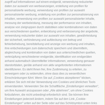
I-39049 STERZING
zugriff auf informationen auf einem endgerät, verwendung reduzierter
TEL.: +39 0472 766876
daten zur auswahl von werbeanzeigen, erstellung von profilen für
personalisierte werbung, verwendung von profilen zur auswahl
personalisierter werbung, erstellung von profilen zur personalisierung von
GRAFIK@DERERKER.IT
inhalten, verwendung von profilen zur auswahl personalisierter inhalte,
INFO@DERERKER.IT
messung der werbeleistung, messung der performance von inhalten,
BARBARA.FONTANA@DERERKER.IT
analyse von zielgruppen durch statistiken oder kombinationen von daten
DER ERKER
aus verschiedenen quellen, entwicklung und verbesserung der angebote,
verwendung reduzierter daten zur auswahl von inhalten, gewährleistung
der sicherheit, verhinderung und aufdeckung von betrug und
WERBEN IM ERKER
fehlerbehebung, bereitstellung und anzeige von werbung und inhalten,
ONLINE-WERBUNG
ihre entscheidungen zum datenschutz speichern und übermitteln,
SEPA-DAUERAUFTRAG
abgleichung und kombination von daten aus unterschiedlichen quellen,
REGELN LESERKOMMENTARE
verknüpfung verschiedener endgeräte, identifikation von endgeräten
ONLINE VOTING
anhand automatisch übermittelter informationen, verwendung genauer
standortdaten, geräte anhand von aktiv angeforderten informationen
identifizieren. Es steht Ihnen frei, Ihre Zustimmung zu erteilen, zu
SERVICE
verweigern oder zu widerrufen, ohne dass dies zu wesentlichen
Einschränkungen führt. Wenn Sie auf „Cookies akzeptieren" klicken,
VERANSTALTUNGSKALENDER
erklären Sie sich mit der Verwendung von Cookies und ähnlichen Tools
KLEINANZEIGER
einverstanden. Verwenden Sie die Schaltfläche „Einstellungen verwalten",
um Ihre Auswahl anzupassen oder „Alle ablehnen", um ohne Cookies
NÜTZLICHE LINKS
fortzufahren, die nicht unbedingt erforderlich sind. Sie können Ihre
WETTER
Einstellungen jederzeit ändern, indem Sie auf den Link „Cookie-
WEBCAM
Einstellungen" unten auf der Seite oder auf das Schildsymbol unten links