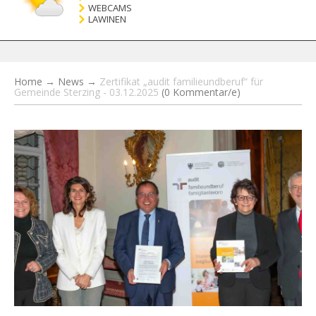
WEBCAMS
LAWINEN
Home
→
News
→
Zertifikat „audit familieundberuf“ für
Gemeinde Sterzing - 03.12.2025
(0 Kommentar/e)