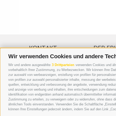
KONTAKT
DER ER
Wir verwenden Cookies und andere Tec
WIPP-MEDIA GMBH
WERBEN IM 
Wir und andere ausgewählte
3 Drittparteien
verwenden Cookies und ähnli
DER ERKER
ONLINE-WE
vorbehaltlich Ihrer Zustimmung, zu Werbezwecken. Wir können Ihre Date
zur auswahl von werbeanzeigen, erstellung von profilen für personalisie
NEUSTADT 20A
SEPA-DAUE
von profilen zur auswahl personalisierter inhalte, messung der werbele
I-39049 STERZING
REGELN LE
quellen, entwicklung und verbesserung der angebote, verwendung reduzie
TEL.: +39 0472 766876
ONLINE VOT
und anzeige von werbung und inhalten, ihre entscheidungen zum datens
identifikation von endgeräten anhand automatisch übermittelter informat
GRAFIK@DERERKER.IT
Zustimmung zu erteilen, zu verweigern oder zu widerrufen, ohne dass d
INFO@DERERKER.IT
ähnlichen Tools einverstanden. Verwenden Sie die Schaltfläche „Einstel
BARBARA.FONTANA@DERERKER.IT
können Ihre Einstellungen jederzeit ändern, indem Sie auf den Link „Coo