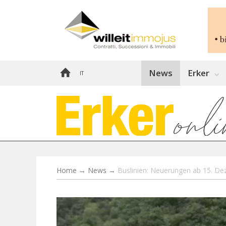
News
Erker
IT
Home
→
News
→
Buslinien: Neuerungen ab 15. D