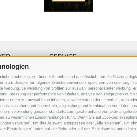
KER
SERVICE
hnologien
ERKER
VERANSTALTUNGSKALENDER
che Technologien. Diese Hilfsmittel sind unerlässlich, um die Nutzung digita
RBUNG
KLEINANZEIGER
n zum Beispiel für folgende Zwecke verwenden: speichern von oder zugriff a
rte werbung, verwendung von profilen zur auswahl personalisierter werbung, er
RAUFTRAG
NÜTZLICHE LINKS
istung, messung der performance von inhalten, analyse von zielgruppen durch
SERKOMMENTARE
WETTER
rter daten zur auswahl von inhalten, gewährleistung der sicherheit, verhind
ING
WEBCAM
chutz speichern und übermitteln, abgleichung und kombination von daten aus 
VIDEOS
ionen, verwendung genauer standortdaten, geräte anhand von aktiv angeforderte
TRAUER
ies zu wesentlichen Einschränkungen führt. Wenn Sie auf „Cookies akzeptiere
lungen verwalten", um Ihre Auswahl anzupassen oder „Alle ablehnen", um ohne 
kie-Einstellungen" unten auf der Seite oder auf das Schildsymbol unten links 