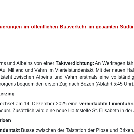
erungen im öffentlichen Busverkehr im gesamten Südtirol
rns und Albeins von einer
Taktverdichtung
: An Werktagen fähr
 Au, Milland und Vahrn im Viertelstundentakt. Mit der neuen Halt
tsteht zwischen Albeins und Vahrn erstmals eine vollständ
hmorgens bequem den ersten Zug nach Bozen (Abfahrt 5:45 Uhr)
terzing
nwechsel am 14. Dezember 2025 eine
vereinfachte Linienfüh
m. Zusätzlich wird eine neue Haltestelle St. Elisabeth in der J
rixen
undentakt
Busse zwischen der Talstation der Plose und Brixen