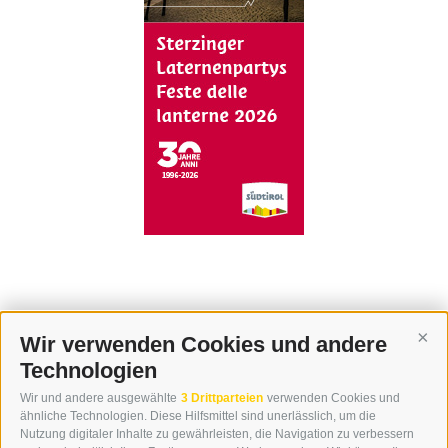
Wir verwenden Cookies und andere
Cont
Technologien
KONTAKT
Wir und andere ausgewählte
3 Drittparteien
verwenden Cookies und
WIPP-MEDIA GMBH
ähnliche Technologien. Diese Hilfsmittel sind unerlässlich, um die
DER ERKER
Nutzung digitaler Inhalte zu gewährleisten, die Navigation zu verbessern