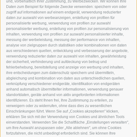
und, vorbehaltlich Ihrer Zustimmung, zu Werbezwecken. Wir können Ihre
NEUSTADT 20A
Daten zum Beispiel für folgende Zwecke verwenden: speichern von oder
I-39049 STERZING
zugriff auf informationen auf einem endgerät, verwendung reduzierter
TEL.: +39 0472 766876
daten zur auswahl von werbeanzeigen, erstellung von profilen für
personalisierte werbung, verwendung von profilen zur auswahl
personalisierter werbung, erstellung von profilen zur personalisierung von
GRAFIK@DERERKER.IT
inhalten, verwendung von profilen zur auswahl personalisierter inhalte,
INFO@DERERKER.IT
messung der werbeleistung, messung der performance von inhalten,
BARBARA.FONTANA@DERERKER.IT
analyse von zielgruppen durch statistiken oder kombinationen von daten
DER ERKER
aus verschiedenen quellen, entwicklung und verbesserung der angebote,
verwendung reduzierter daten zur auswahl von inhalten, gewährleistung
der sicherheit, verhinderung und aufdeckung von betrug und
WERBEN IM ERKER
fehlerbehebung, bereitstellung und anzeige von werbung und inhalten,
ONLINE-WERBUNG
ihre entscheidungen zum datenschutz speichern und übermitteln,
SEPA-DAUERAUFTRAG
abgleichung und kombination von daten aus unterschiedlichen quellen,
REGELN LESERKOMMENTARE
verknüpfung verschiedener endgeräte, identifikation von endgeräten
ONLINE VOTING
anhand automatisch übermittelter informationen, verwendung genauer
standortdaten, geräte anhand von aktiv angeforderten informationen
identifizieren. Es steht Ihnen frei, Ihre Zustimmung zu erteilen, zu
SERVICE
verweigern oder zu widerrufen, ohne dass dies zu wesentlichen
Einschränkungen führt. Wenn Sie auf „Cookies akzeptieren" klicken,
VERANSTALTUNGSKALENDER
erklären Sie sich mit der Verwendung von Cookies und ähnlichen Tools
KLEINANZEIGER
einverstanden. Verwenden Sie die Schaltfläche „Einstellungen verwalten",
um Ihre Auswahl anzupassen oder „Alle ablehnen", um ohne Cookies
NÜTZLICHE LINKS
fortzufahren, die nicht unbedingt erforderlich sind. Sie können Ihre
WETTER