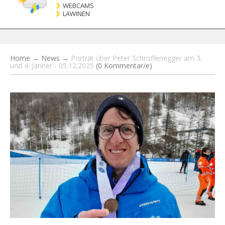
WEBCAMS
LAWINEN
Home
→
News
→
Porträt über Peter Schroffenegger am 3.
und 4. Jänner - 05.12.2025
(0 Kommentar/e)