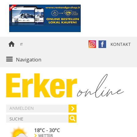
KONTAKT
IT
Navigation
ANMELDEN
18°C
-
30°C
WETTER