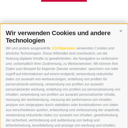
Wir verwenden Cookies und andere
Cont
Technologien
KONTAKT
Wir und andere ausgewählte
3 Drittparteien
verwenden Cookies und
WIPP-MEDIA GMBH
ähnliche Technologien. Diese Hilfsmittel sind unerlässlich, um die
DER ERKER
Nutzung digitaler Inhalte zu gewährleisten, die Navigation zu verbessern
und, vorbehaltlich Ihrer Zustimmung, zu Werbezwecken. Wir können Ihre
NEUSTADT 20A
Daten zum Beispiel für folgende Zwecke verwenden: speichern von oder
I-39049 STERZING
zugriff auf informationen auf einem endgerät, verwendung reduzierter
TEL.: +39 0472 766876
daten zur auswahl von werbeanzeigen, erstellung von profilen für
personalisierte werbung, verwendung von profilen zur auswahl
personalisierter werbung, erstellung von profilen zur personalisierung von
GRAFIK@DERERKER.IT
inhalten, verwendung von profilen zur auswahl personalisierter inhalte,
INFO@DERERKER.IT
messung der werbeleistung, messung der performance von inhalten,
BARBARA.FONTANA@DERERKER.IT
analyse von zielgruppen durch statistiken oder kombinationen von daten
DER ERKER
aus verschiedenen quellen, entwicklung und verbesserung der angebote,
verwendung reduzierter daten zur auswahl von inhalten, gewährleistung
der sicherheit, verhinderung und aufdeckung von betrug und
WERBEN IM ERKER
fehlerbehebung, bereitstellung und anzeige von werbung und inhalten,
ONLINE-WERBUNG