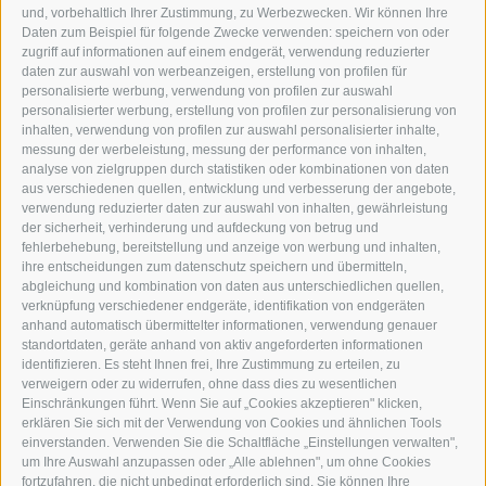
und, vorbehaltlich Ihrer Zustimmung, zu Werbezwecken. Wir können Ihre
NEUSTADT 20A
Daten zum Beispiel für folgende Zwecke verwenden: speichern von oder
I-39049 STERZING
zugriff auf informationen auf einem endgerät, verwendung reduzierter
TEL.: +39 0472 766876
daten zur auswahl von werbeanzeigen, erstellung von profilen für
personalisierte werbung, verwendung von profilen zur auswahl
personalisierter werbung, erstellung von profilen zur personalisierung von
GRAFIK@DERERKER.IT
inhalten, verwendung von profilen zur auswahl personalisierter inhalte,
INFO@DERERKER.IT
messung der werbeleistung, messung der performance von inhalten,
BARBARA.FONTANA@DERERKER.IT
analyse von zielgruppen durch statistiken oder kombinationen von daten
DER ERKER
aus verschiedenen quellen, entwicklung und verbesserung der angebote,
verwendung reduzierter daten zur auswahl von inhalten, gewährleistung
der sicherheit, verhinderung und aufdeckung von betrug und
WERBEN IM ERKER
fehlerbehebung, bereitstellung und anzeige von werbung und inhalten,
ONLINE-WERBUNG
ihre entscheidungen zum datenschutz speichern und übermitteln,
SEPA-DAUERAUFTRAG
abgleichung und kombination von daten aus unterschiedlichen quellen,
REGELN LESERKOMMENTARE
verknüpfung verschiedener endgeräte, identifikation von endgeräten
ONLINE VOTING
anhand automatisch übermittelter informationen, verwendung genauer
standortdaten, geräte anhand von aktiv angeforderten informationen
identifizieren. Es steht Ihnen frei, Ihre Zustimmung zu erteilen, zu
SERVICE
verweigern oder zu widerrufen, ohne dass dies zu wesentlichen
Einschränkungen führt. Wenn Sie auf „Cookies akzeptieren" klicken,
VERANSTALTUNGSKALENDER
erklären Sie sich mit der Verwendung von Cookies und ähnlichen Tools
KLEINANZEIGER
einverstanden. Verwenden Sie die Schaltfläche „Einstellungen verwalten",
um Ihre Auswahl anzupassen oder „Alle ablehnen", um ohne Cookies
NÜTZLICHE LINKS
fortzufahren, die nicht unbedingt erforderlich sind. Sie können Ihre