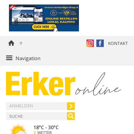
KONTAKT
IT
Navigation
ANMELDEN
18°C
-
30°C
WETTER