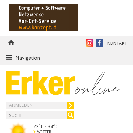
KONTAKT
IT
Navigation
ANMELDEN
22°C
-
34°C
WETTER