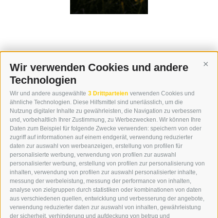
Wir verwenden Cookies und andere
Cont
Technologien
KONTAKT
Wir und andere ausgewählte
3 Drittparteien
verwenden Cookies und
WIPP-MEDIA GMBH
ähnliche Technologien. Diese Hilfsmittel sind unerlässlich, um die
DER ERKER
Nutzung digitaler Inhalte zu gewährleisten, die Navigation zu verbessern
und, vorbehaltlich Ihrer Zustimmung, zu Werbezwecken. Wir können Ihre
NEUSTADT 20A
Daten zum Beispiel für folgende Zwecke verwenden: speichern von oder
I-39049 STERZING
zugriff auf informationen auf einem endgerät, verwendung reduzierter
TEL.: +39 0472 766876
daten zur auswahl von werbeanzeigen, erstellung von profilen für
personalisierte werbung, verwendung von profilen zur auswahl
personalisierter werbung, erstellung von profilen zur personalisierung von
GRAFIK@DERERKER.IT
inhalten, verwendung von profilen zur auswahl personalisierter inhalte,
INFO@DERERKER.IT
messung der werbeleistung, messung der performance von inhalten,
BARBARA.FONTANA@DERERKER.IT
analyse von zielgruppen durch statistiken oder kombinationen von daten
DER ERKER
aus verschiedenen quellen, entwicklung und verbesserung der angebote,
verwendung reduzierter daten zur auswahl von inhalten, gewährleistung
der sicherheit, verhinderung und aufdeckung von betrug und