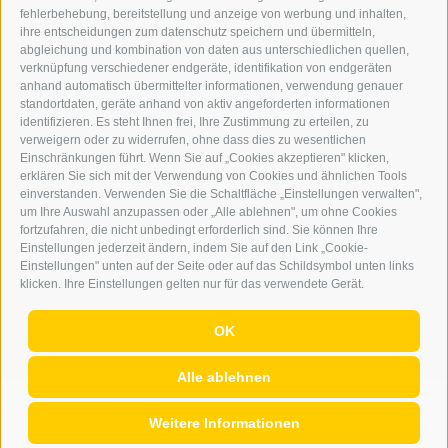
WERBEN IM ERKER
fehlerbehebung, bereitstellung und anzeige von werbung und inhalten,
ONLINE-WERBUNG
ihre entscheidungen zum datenschutz speichern und übermitteln,
SEPA-DAUERAUFTRAG
abgleichung und kombination von daten aus unterschiedlichen quellen,
REGELN LESERKOMMENTARE
verknüpfung verschiedener endgeräte, identifikation von endgeräten
ONLINE VOTING
anhand automatisch übermittelter informationen, verwendung genauer
standortdaten, geräte anhand von aktiv angeforderten informationen
identifizieren. Es steht Ihnen frei, Ihre Zustimmung zu erteilen, zu
SERVICE
verweigern oder zu widerrufen, ohne dass dies zu wesentlichen
Einschränkungen führt. Wenn Sie auf „Cookies akzeptieren" klicken,
VERANSTALTUNGSKALENDER
erklären Sie sich mit der Verwendung von Cookies und ähnlichen Tools
KLEINANZEIGER
einverstanden. Verwenden Sie die Schaltfläche „Einstellungen verwalten",
um Ihre Auswahl anzupassen oder „Alle ablehnen", um ohne Cookies
NÜTZLICHE LINKS
fortzufahren, die nicht unbedingt erforderlich sind. Sie können Ihre
WETTER
Einstellungen jederzeit ändern, indem Sie auf den Link „Cookie-
WEBCAM
Einstellungen" unten auf der Seite oder auf das Schildsymbol unten links
VIDEOS
klicken. Ihre Einstellungen gelten nur für das verwendete Gerät.
TRAUER
OK
Alle ablehnen
IMPRESSUM
|
SITEMAP
|
COOKIE-RICHTLINIE
|
PRIVACY
|
Weitere Informationen
Cookie Präferenzen
|