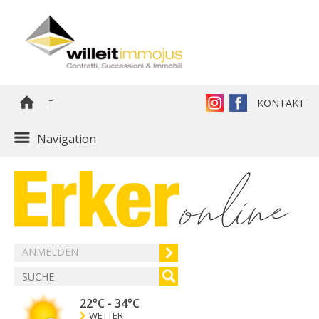
KONTAKT
IT
Navigation
ANMELDEN
22°C
-
34°C
WETTER