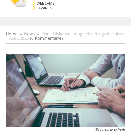
WEBCAMS
LAWINEN
Home
→
News
→
Keine Diskriminierung bei Vertragsabschluss
- 05.02.2026
(0 Kommentar/e)
© LPA/Unsplash