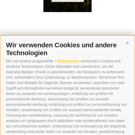
Wir verwenden Cookies und andere
Cont
Technologien
KONTAKT
Wir und andere ausgewählte
3 Drittparteien
verwenden Cookies und
WIPP-MEDIA GMBH
ähnliche Technologien. Diese Hilfsmittel sind unerlässlich, um die
DER ERKER
Nutzung digitaler Inhalte zu gewährleisten, die Navigation zu verbessern
und, vorbehaltlich Ihrer Zustimmung, zu Werbezwecken. Wir können Ihre
NEUSTADT 20A
Daten zum Beispiel für folgende Zwecke verwenden: speichern von oder
I-39049 STERZING
zugriff auf informationen auf einem endgerät, verwendung reduzierter
TEL.: +39 0472 766876
daten zur auswahl von werbeanzeigen, erstellung von profilen für
personalisierte werbung, verwendung von profilen zur auswahl
personalisierter werbung, erstellung von profilen zur personalisierung von
GRAFIK@DERERKER.IT
inhalten, verwendung von profilen zur auswahl personalisierter inhalte,
INFO@DERERKER.IT
messung der werbeleistung, messung der performance von inhalten,
BARBARA.FONTANA@DERERKER.IT
analyse von zielgruppen durch statistiken oder kombinationen von daten
DER ERKER
aus verschiedenen quellen, entwicklung und verbesserung der angebote,
verwendung reduzierter daten zur auswahl von inhalten, gewährleistung