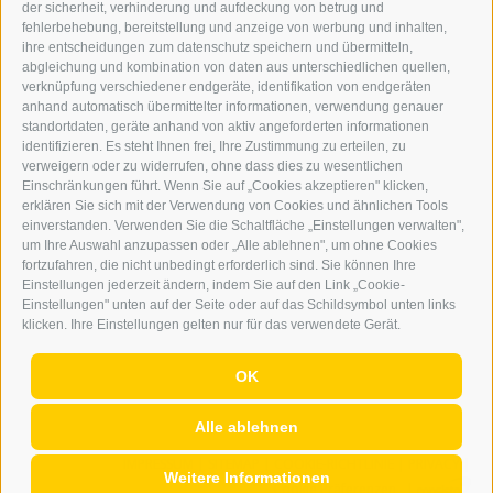
der sicherheit, verhinderung und aufdeckung von betrug und
WERBEN IM ERKER
fehlerbehebung, bereitstellung und anzeige von werbung und inhalten,
ONLINE-WERBUNG
ihre entscheidungen zum datenschutz speichern und übermitteln,
SEPA-DAUERAUFTRAG
abgleichung und kombination von daten aus unterschiedlichen quellen,
REGELN LESERKOMMENTARE
verknüpfung verschiedener endgeräte, identifikation von endgeräten
ONLINE VOTING
anhand automatisch übermittelter informationen, verwendung genauer
standortdaten, geräte anhand von aktiv angeforderten informationen
identifizieren. Es steht Ihnen frei, Ihre Zustimmung zu erteilen, zu
SERVICE
verweigern oder zu widerrufen, ohne dass dies zu wesentlichen
Einschränkungen führt. Wenn Sie auf „Cookies akzeptieren" klicken,
VERANSTALTUNGSKALENDER
erklären Sie sich mit der Verwendung von Cookies und ähnlichen Tools
KLEINANZEIGER
einverstanden. Verwenden Sie die Schaltfläche „Einstellungen verwalten",
um Ihre Auswahl anzupassen oder „Alle ablehnen", um ohne Cookies
NÜTZLICHE LINKS
fortzufahren, die nicht unbedingt erforderlich sind. Sie können Ihre
WETTER
Einstellungen jederzeit ändern, indem Sie auf den Link „Cookie-
WEBCAM
Einstellungen" unten auf der Seite oder auf das Schildsymbol unten links
VIDEOS
klicken. Ihre Einstellungen gelten nur für das verwendete Gerät.
TRAUER
OK
Alle ablehnen
IMPRESSUM
|
SITEMAP
|
COOKIE-RICHTLINIE
|
PRIVACY
|
Weitere Informationen
Cookie Präferenzen
|