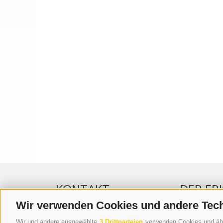
KONTAKT
DER ER
Wir verwenden Cookies und andere Tec
WIPP-MEDIA GMBH
WERBEN IM 
Wir und andere ausgewählte
3 Drittparteien
verwenden Cookies und ähnli