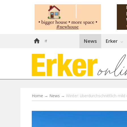
News
Erker
IT
Home
→
News
→
Winter: überdurchschnittlich mil