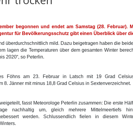
ehr trocken
ember begonnen und endet am Samstag (28. Februar). Me
ntur für Bevölkerungsschutz gibt einen Überblick über di
nd überdurchschnittlich mild. Dazu beigetragen haben die be
otzdem lagen die Temperaturen über dem gesamten Winter bere
is 2020“, so Peterlin.
es Föhns am 23. Februar in Latsch mit 19 Grad Celsius
m 8. Jänner mit minus 18,8 Grad Celsius in Sexten
verzeichnet.
weigeteilt, fasst Meteorologe Peterlin zusammen: Die erste Hälf
age nachhaltig um, gleich mehrere Mittelmeertiefs hin
fgebessert werden. Schlussendlich fielen in diesem Wi
Winters.