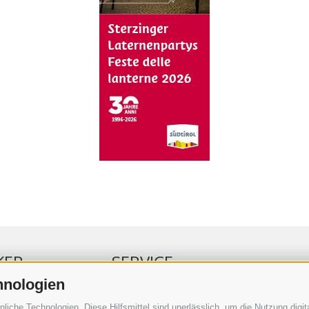
KER
SERVICE
hnologien
ERKER
VERANSTALTUNGSKALENDER
che Technologien. Diese Hilfsmittel sind unerlässlich, um die Nutzung digita