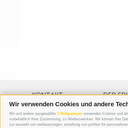
KONTAKT
DER ER
Wir verwenden Cookies und andere Tec
WIPP-MEDIA GMBH
WERBEN IM 
Wir und andere ausgewählte
3 Drittparteien
verwenden Cookies und ähnli
DER ERKER
ONLINE-WE
vorbehaltlich Ihrer Zustimmung, zu Werbezwecken. Wir können Ihre Date
zur auswahl von werbeanzeigen, erstellung von profilen für personalisie
NEUSTADT 20A
SEPA-DAUE