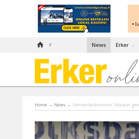
News
Erker
IT
Home
→
News
→
Gemeindeskirennen: Ridnaun gew