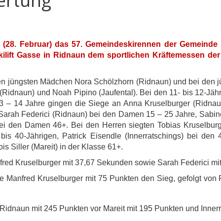
ertung
28. Februar) das 57. Gemeindeskirennen der Gemeinde R
kilift Gasse in Ridnaun dem sportlichen Kräftemessen de
den jüngsten Mädchen Nora Schölzhorn (Ridnaun) und bei den j
Ridnaun) und Noah Pipino (Jaufental). Bei den 11- bis 12-Jähr
 13 – 14 Jahre gingen die Siege an Anna Kruselburger (Ridnau
rah Federici (Ridnaun) bei den Damen 15 – 25 Jahre, Sabin
ei den Damen 46+. Bei den Herren siegten Tobias Kruselburge
is 40-Jährigen, Patrick Eisendle (Innerratschings) bei den 
s Siller (Mareit) in der Klasse 61+.
nfred Kruselburger mit 37,67 Sekunden sowie Sarah Federici m
lie Manfred Kruselburger mit 75 Punkten den Sieg, gefolgt vo
 Ridnaun mit 245 Punkten vor Mareit mit 195 Punkten und Inner