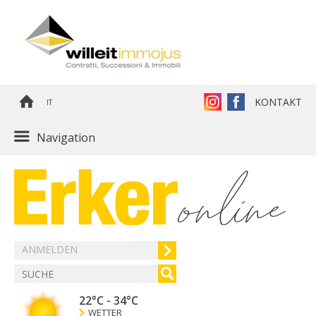
KONTAKT
IT
Navigation
ANMELDEN
22°C
-
34°C
WETTER