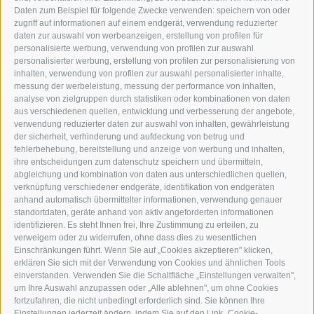
NEUSTADT 20A
Daten zum Beispiel für folgende Zwecke verwenden: speichern von oder
I-39049 STERZING
zugriff auf informationen auf einem endgerät, verwendung reduzierter
TEL.: +39 0472 766876
daten zur auswahl von werbeanzeigen, erstellung von profilen für
personalisierte werbung, verwendung von profilen zur auswahl
personalisierter werbung, erstellung von profilen zur personalisierung von
GRAFIK@DERERKER.IT
inhalten, verwendung von profilen zur auswahl personalisierter inhalte,
INFO@DERERKER.IT
messung der werbeleistung, messung der performance von inhalten,
BARBARA.FONTANA@DERERKER.IT
analyse von zielgruppen durch statistiken oder kombinationen von daten
DER ERKER
aus verschiedenen quellen, entwicklung und verbesserung der angebote,
verwendung reduzierter daten zur auswahl von inhalten, gewährleistung
der sicherheit, verhinderung und aufdeckung von betrug und
WERBEN IM ERKER
fehlerbehebung, bereitstellung und anzeige von werbung und inhalten,
ONLINE-WERBUNG
ihre entscheidungen zum datenschutz speichern und übermitteln,
SEPA-DAUERAUFTRAG
abgleichung und kombination von daten aus unterschiedlichen quellen,
REGELN LESERKOMMENTARE
verknüpfung verschiedener endgeräte, identifikation von endgeräten
ONLINE VOTING
anhand automatisch übermittelter informationen, verwendung genauer
standortdaten, geräte anhand von aktiv angeforderten informationen
identifizieren. Es steht Ihnen frei, Ihre Zustimmung zu erteilen, zu
SERVICE
verweigern oder zu widerrufen, ohne dass dies zu wesentlichen
Einschränkungen führt. Wenn Sie auf „Cookies akzeptieren" klicken,
VERANSTALTUNGSKALENDER
erklären Sie sich mit der Verwendung von Cookies und ähnlichen Tools
KLEINANZEIGER
einverstanden. Verwenden Sie die Schaltfläche „Einstellungen verwalten",
um Ihre Auswahl anzupassen oder „Alle ablehnen", um ohne Cookies
NÜTZLICHE LINKS
fortzufahren, die nicht unbedingt erforderlich sind. Sie können Ihre
WETTER
Einstellungen jederzeit ändern, indem Sie auf den Link „Cookie-