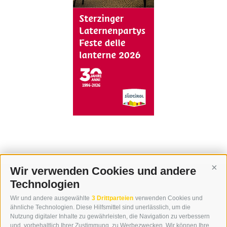
Wir verwenden Cookies und andere
Cont
Technologien
KONTAKT
Wir und andere ausgewählte
3 Drittparteien
verwenden Cookies und
WIPP-MEDIA GMBH
ähnliche Technologien. Diese Hilfsmittel sind unerlässlich, um die
DER ERKER
Nutzung digitaler Inhalte zu gewährleisten, die Navigation zu verbessern
und, vorbehaltlich Ihrer Zustimmung, zu Werbezwecken. Wir können Ihre