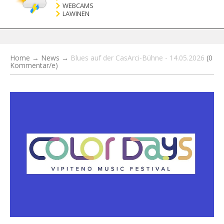
WEBCAMS
LAWINEN
Home
→
News
→
Blues auf der CasArci-Bühne - 14.05.2026
(0
Kommentar/e)