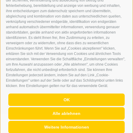
der sicherheit, verhinderung und aufdeckung von betrug und
WERBEN IM ERKER
fehlerbehebung, bereitstellung und anzeige von werbung und inhalten,
ONLINE-WERBUNG
ihre entscheidungen zum datenschutz speichern und übermitteln,
SEPA-DAUERAUFTRAG
abgleichung und kombination von daten aus unterschiedlichen quellen,
REGELN LESERKOMMENTARE
verknüpfung verschiedener endgeräte, identifikation von endgeräten
ONLINE VOTING
anhand automatisch übermittelter informationen, verwendung genauer
standortdaten, geräte anhand von aktiv angeforderten informationen
identifizieren. Es steht Ihnen frei, Ihre Zustimmung zu erteilen, zu
SERVICE
verweigern oder zu widerrufen, ohne dass dies zu wesentlichen
Einschränkungen führt. Wenn Sie auf „Cookies akzeptieren" klicken,
VERANSTALTUNGSKALENDER
erklären Sie sich mit der Verwendung von Cookies und ähnlichen Tools
KLEINANZEIGER
einverstanden. Verwenden Sie die Schaltfläche „Einstellungen verwalten",
um Ihre Auswahl anzupassen oder „Alle ablehnen", um ohne Cookies
NÜTZLICHE LINKS
fortzufahren, die nicht unbedingt erforderlich sind. Sie können Ihre
WETTER
Einstellungen jederzeit ändern, indem Sie auf den Link „Cookie-
WEBCAM
Einstellungen" unten auf der Seite oder auf das Schildsymbol unten links
VIDEOS
klicken. Ihre Einstellungen gelten nur für das verwendete Gerät.
TRAUER
OK
Alle ablehnen
IMPRESSUM
|
SITEMAP
|
COOKIE-RICHTLINIE
|
PRIVACY
|
Weitere Informationen
Cookie Präferenzen
|