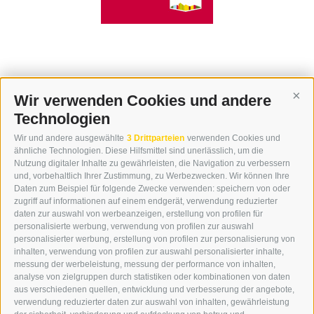
Wir verwenden Cookies und andere
Cont
Technologien
KONTAKT
Wir und andere ausgewählte
3 Drittparteien
verwenden Cookies und
WIPP-MEDIA GMBH
ähnliche Technologien. Diese Hilfsmittel sind unerlässlich, um die
DER ERKER
Nutzung digitaler Inhalte zu gewährleisten, die Navigation zu verbessern
und, vorbehaltlich Ihrer Zustimmung, zu Werbezwecken. Wir können Ihre
NEUSTADT 20A
Daten zum Beispiel für folgende Zwecke verwenden: speichern von oder
I-39049 STERZING
zugriff auf informationen auf einem endgerät, verwendung reduzierter
TEL.: +39 0472 766876
daten zur auswahl von werbeanzeigen, erstellung von profilen für
personalisierte werbung, verwendung von profilen zur auswahl
personalisierter werbung, erstellung von profilen zur personalisierung von
GRAFIK@DERERKER.IT
inhalten, verwendung von profilen zur auswahl personalisierter inhalte,
INFO@DERERKER.IT
messung der werbeleistung, messung der performance von inhalten,
BARBARA.FONTANA@DERERKER.IT
analyse von zielgruppen durch statistiken oder kombinationen von daten
DER ERKER
aus verschiedenen quellen, entwicklung und verbesserung der angebote,
verwendung reduzierter daten zur auswahl von inhalten, gewährleistung