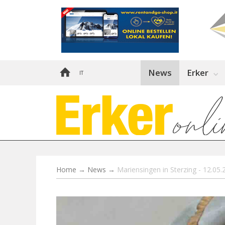
News
Erker
IT
Home
→
News
→
Mariensingen in Sterzing - 12.05