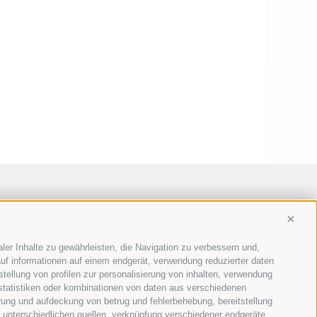
Conti
ler Inhalte zu gewährleisten, die Navigation zu verbessern und,
uf informationen auf einem endgerät, verwendung reduzierter daten
stellung von profilen zur personalisierung von inhalten, verwendung
 statistiken oder kombinationen von daten aus verschiedenen
erung und aufdeckung von betrug und fehlerbehebung, bereitstellung
unterschiedlichen quellen, verknüpfung verschiedener endgeräte,