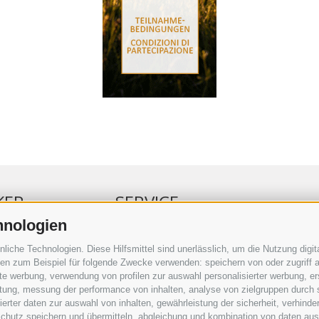
KER
SERVICE
hnologien
ERKER
VERANSTALTUNGSKALENDER
che Technologien. Diese Hilfsmittel sind unerlässlich, um die Nutzung digita
RBUNG
KLEINANZEIGER
n zum Beispiel für folgende Zwecke verwenden: speichern von oder zugriff a
rte werbung, verwendung von profilen zur auswahl personalisierter werbung, er
RAUFTRAG
NÜTZLICHE LINKS
istung, messung der performance von inhalten, analyse von zielgruppen durch
SERKOMMENTARE
WETTER
rter daten zur auswahl von inhalten, gewährleistung der sicherheit, verhind
ING
WEBCAM
chutz speichern und übermitteln, abgleichung und kombination von daten aus 