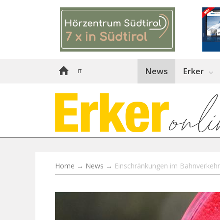
News
Erker
IT
Home
→
News
→
Einschränkungen im Bahnverkehr