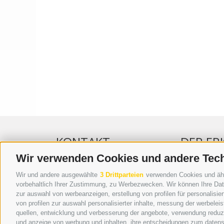
KONTAKT
DER ER
Wir verwenden Cookies und andere Tec
WIPP-MEDIA GMBH
WERBEN IM 
Wir und andere ausgewählte
3 Drittparteien
verwenden Cookies und ähnli
DER ERKER
ONLINE-WE
vorbehaltlich Ihrer Zustimmung, zu Werbezwecken. Wir können Ihre Date
zur auswahl von werbeanzeigen, erstellung von profilen für personalisie
NEUSTADT 20A
SEPA-DAUE
von profilen zur auswahl personalisierter inhalte, messung der werbele
I-39049 STERZING
REGELN LE
quellen, entwicklung und verbesserung der angebote, verwendung reduzie
TEL.: +39 0472 766876
ONLINE VOT
und anzeige von werbung und inhalten, ihre entscheidungen zum datens