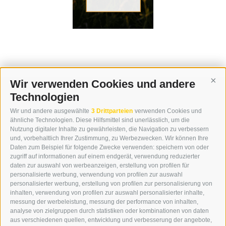
Wir verwenden Cookies und andere
Cont
Technologien
KONTAKT
Wir und andere ausgewählte
3 Drittparteien
verwenden Cookies und
WIPP-MEDIA GMBH
ähnliche Technologien. Diese Hilfsmittel sind unerlässlich, um die
DER ERKER
Nutzung digitaler Inhalte zu gewährleisten, die Navigation zu verbessern
und, vorbehaltlich Ihrer Zustimmung, zu Werbezwecken. Wir können Ihre
NEUSTADT 20A
Daten zum Beispiel für folgende Zwecke verwenden: speichern von oder
I-39049 STERZING
zugriff auf informationen auf einem endgerät, verwendung reduzierter
TEL.: +39 0472 766876
daten zur auswahl von werbeanzeigen, erstellung von profilen für
personalisierte werbung, verwendung von profilen zur auswahl
personalisierter werbung, erstellung von profilen zur personalisierung von
GRAFIK@DERERKER.IT
inhalten, verwendung von profilen zur auswahl personalisierter inhalte,
INFO@DERERKER.IT
messung der werbeleistung, messung der performance von inhalten,
BARBARA.FONTANA@DERERKER.IT
analyse von zielgruppen durch statistiken oder kombinationen von daten
DER ERKER
aus verschiedenen quellen, entwicklung und verbesserung der angebote,