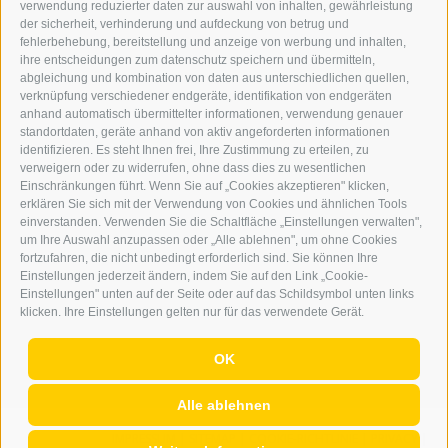
verwendung reduzierter daten zur auswahl von inhalten, gewährleistung
der sicherheit, verhinderung und aufdeckung von betrug und
WERBEN IM ERKER
fehlerbehebung, bereitstellung und anzeige von werbung und inhalten,
ONLINE-WERBUNG
ihre entscheidungen zum datenschutz speichern und übermitteln,
SEPA-DAUERAUFTRAG
abgleichung und kombination von daten aus unterschiedlichen quellen,
REGELN LESERKOMMENTARE
verknüpfung verschiedener endgeräte, identifikation von endgeräten
ONLINE VOTING
anhand automatisch übermittelter informationen, verwendung genauer
standortdaten, geräte anhand von aktiv angeforderten informationen
identifizieren. Es steht Ihnen frei, Ihre Zustimmung zu erteilen, zu
SERVICE
verweigern oder zu widerrufen, ohne dass dies zu wesentlichen
Einschränkungen führt. Wenn Sie auf „Cookies akzeptieren" klicken,
VERANSTALTUNGSKALENDER
erklären Sie sich mit der Verwendung von Cookies und ähnlichen Tools
KLEINANZEIGER
einverstanden. Verwenden Sie die Schaltfläche „Einstellungen verwalten",
um Ihre Auswahl anzupassen oder „Alle ablehnen", um ohne Cookies
NÜTZLICHE LINKS
fortzufahren, die nicht unbedingt erforderlich sind. Sie können Ihre
WETTER
Einstellungen jederzeit ändern, indem Sie auf den Link „Cookie-
WEBCAM
Einstellungen" unten auf der Seite oder auf das Schildsymbol unten links
VIDEOS
klicken. Ihre Einstellungen gelten nur für das verwendete Gerät.
TRAUER
OK
Alle ablehnen
IMPRESSUM
|
SITEMAP
|
COOKIE-RICHTLINIE
|
PRIVACY
|