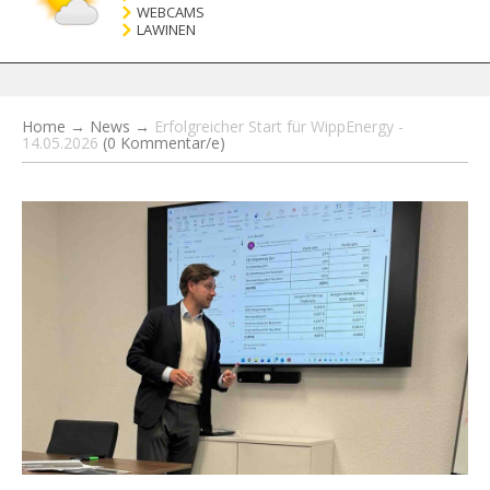
WEBCAMS
LAWINEN
Home
→
News
→
Erfolgreicher Start für WippEnergy -
14.05.2026
(0 Kommentar/e)