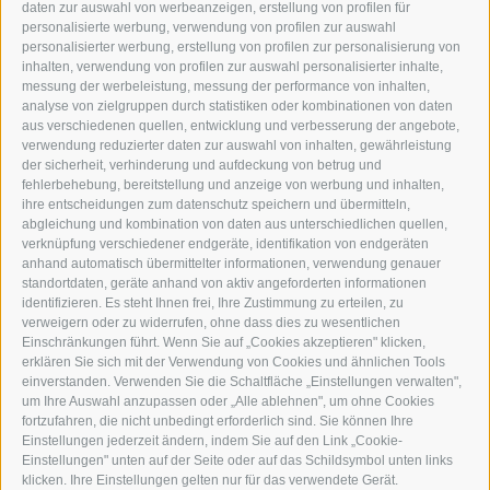
TEL.: +39 0472 766876
daten zur auswahl von werbeanzeigen, erstellung von profilen für
personalisierte werbung, verwendung von profilen zur auswahl
personalisierter werbung, erstellung von profilen zur personalisierung von
GRAFIK@DERERKER.IT
inhalten, verwendung von profilen zur auswahl personalisierter inhalte,
INFO@DERERKER.IT
messung der werbeleistung, messung der performance von inhalten,
BARBARA.FONTANA@DERERKER.IT
analyse von zielgruppen durch statistiken oder kombinationen von daten
DER ERKER
aus verschiedenen quellen, entwicklung und verbesserung der angebote,
verwendung reduzierter daten zur auswahl von inhalten, gewährleistung
der sicherheit, verhinderung und aufdeckung von betrug und
WERBEN IM ERKER
fehlerbehebung, bereitstellung und anzeige von werbung und inhalten,
ONLINE-WERBUNG
ihre entscheidungen zum datenschutz speichern und übermitteln,
SEPA-DAUERAUFTRAG
abgleichung und kombination von daten aus unterschiedlichen quellen,
REGELN LESERKOMMENTARE
verknüpfung verschiedener endgeräte, identifikation von endgeräten
ONLINE VOTING
anhand automatisch übermittelter informationen, verwendung genauer
standortdaten, geräte anhand von aktiv angeforderten informationen
identifizieren. Es steht Ihnen frei, Ihre Zustimmung zu erteilen, zu
SERVICE
verweigern oder zu widerrufen, ohne dass dies zu wesentlichen
Einschränkungen führt. Wenn Sie auf „Cookies akzeptieren" klicken,
VERANSTALTUNGSKALENDER
erklären Sie sich mit der Verwendung von Cookies und ähnlichen Tools
KLEINANZEIGER
einverstanden. Verwenden Sie die Schaltfläche „Einstellungen verwalten",
um Ihre Auswahl anzupassen oder „Alle ablehnen", um ohne Cookies
NÜTZLICHE LINKS
fortzufahren, die nicht unbedingt erforderlich sind. Sie können Ihre
WETTER
Einstellungen jederzeit ändern, indem Sie auf den Link „Cookie-
WEBCAM
Einstellungen" unten auf der Seite oder auf das Schildsymbol unten links
VIDEOS
klicken. Ihre Einstellungen gelten nur für das verwendete Gerät.