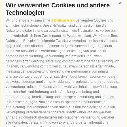
Wir verwenden Cookies und andere
Cont
Technologien
KONTAKT
Wir und andere ausgewählte
3 Drittparteien
verwenden Cookies und
WIPP-MEDIA GMBH
ähnliche Technologien. Diese Hilfsmittel sind unerlässlich, um die
DER ERKER
Nutzung digitaler Inhalte zu gewährleisten, die Navigation zu verbessern
und, vorbehaltlich Ihrer Zustimmung, zu Werbezwecken. Wir können Ihre
NEUSTADT 20A
Daten zum Beispiel für folgende Zwecke verwenden: speichern von oder
I-39049 STERZING
zugriff auf informationen auf einem endgerät, verwendung reduzierter
TEL.: +39 0472 766876
daten zur auswahl von werbeanzeigen, erstellung von profilen für
personalisierte werbung, verwendung von profilen zur auswahl
personalisierter werbung, erstellung von profilen zur personalisierung von
GRAFIK@DERERKER.IT
inhalten, verwendung von profilen zur auswahl personalisierter inhalte,
INFO@DERERKER.IT
messung der werbeleistung, messung der performance von inhalten,
BARBARA.FONTANA@DERERKER.IT
analyse von zielgruppen durch statistiken oder kombinationen von daten
DER ERKER
aus verschiedenen quellen, entwicklung und verbesserung der angebote,
verwendung reduzierter daten zur auswahl von inhalten, gewährleistung
der sicherheit, verhinderung und aufdeckung von betrug und
WERBEN IM ERKER
fehlerbehebung, bereitstellung und anzeige von werbung und inhalten,
ONLINE-WERBUNG
ihre entscheidungen zum datenschutz speichern und übermitteln,
SEPA-DAUERAUFTRAG
abgleichung und kombination von daten aus unterschiedlichen quellen,
REGELN LESERKOMMENTARE
verknüpfung verschiedener endgeräte, identifikation von endgeräten
ONLINE VOTING
anhand automatisch übermittelter informationen, verwendung genauer
standortdaten, geräte anhand von aktiv angeforderten informationen