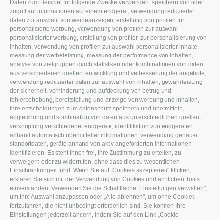
Daten zum Beispiel für folgende Zwecke verwenden: speichern von oder
I-39049 STERZING
zugriff auf informationen auf einem endgerät, verwendung reduzierter
TEL.: +39 0472 766876
daten zur auswahl von werbeanzeigen, erstellung von profilen für
personalisierte werbung, verwendung von profilen zur auswahl
personalisierter werbung, erstellung von profilen zur personalisierung von
GRAFIK@DERERKER.IT
inhalten, verwendung von profilen zur auswahl personalisierter inhalte,
INFO@DERERKER.IT
messung der werbeleistung, messung der performance von inhalten,
BARBARA.FONTANA@DERERKER.IT
analyse von zielgruppen durch statistiken oder kombinationen von daten
DER ERKER
aus verschiedenen quellen, entwicklung und verbesserung der angebote,
verwendung reduzierter daten zur auswahl von inhalten, gewährleistung
der sicherheit, verhinderung und aufdeckung von betrug und
WERBEN IM ERKER
fehlerbehebung, bereitstellung und anzeige von werbung und inhalten,
ONLINE-WERBUNG
ihre entscheidungen zum datenschutz speichern und übermitteln,
SEPA-DAUERAUFTRAG
abgleichung und kombination von daten aus unterschiedlichen quellen,
REGELN LESERKOMMENTARE
verknüpfung verschiedener endgeräte, identifikation von endgeräten
ONLINE VOTING
anhand automatisch übermittelter informationen, verwendung genauer
standortdaten, geräte anhand von aktiv angeforderten informationen
identifizieren. Es steht Ihnen frei, Ihre Zustimmung zu erteilen, zu
SERVICE
verweigern oder zu widerrufen, ohne dass dies zu wesentlichen
Einschränkungen führt. Wenn Sie auf „Cookies akzeptieren" klicken,
VERANSTALTUNGSKALENDER
erklären Sie sich mit der Verwendung von Cookies und ähnlichen Tools
KLEINANZEIGER
einverstanden. Verwenden Sie die Schaltfläche „Einstellungen verwalten",
um Ihre Auswahl anzupassen oder „Alle ablehnen", um ohne Cookies
NÜTZLICHE LINKS
fortzufahren, die nicht unbedingt erforderlich sind. Sie können Ihre
WETTER
Einstellungen jederzeit ändern, indem Sie auf den Link „Cookie-