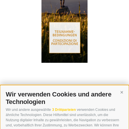
Wir verwenden Cookies und andere
Cont
Technologien
KONTAKT
Wir und andere ausgewählte
3 Drittparteien
verwenden Cookies und
WIPP-MEDIA GMBH
ähnliche Technologien. Diese Hilfsmittel sind unerlässlich, um die
DER ERKER
Nutzung digitaler Inhalte zu gewährleisten, die Navigation zu verbessern
und, vorbehaltlich Ihrer Zustimmung, zu Werbezwecken. Wir können Ihre
NEUSTADT 20A