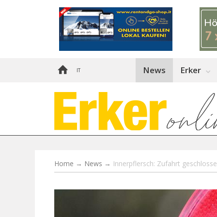
News
Erker
IT
Home
→
News
→
Innerpflersch: Zufahrt geschloss