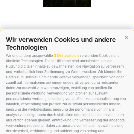
Wir verwenden Cookies und andere
Cont
Technologien
KONTAKT
Wir und andere ausgewählte
3 Drittparteien
verwenden Cookies und
WIPP-MEDIA GMBH
ähnliche Technologien. Diese Hilfsmittel sind unerlässlich, um die
DER ERKER
Nutzung digitaler Inhalte zu gewährleisten, die Navigation zu verbessern
und, vorbehaltlich Ihrer Zustimmung, zu Werbezwecken. Wir können Ihre
NEUSTADT 20A
Daten zum Beispiel für folgende Zwecke verwenden: speichern von oder
I-39049 STERZING
zugriff auf informationen auf einem endgerät, verwendung reduzierter
TEL.: +39 0472 766876
daten zur auswahl von werbeanzeigen, erstellung von profilen für
personalisierte werbung, verwendung von profilen zur auswahl
personalisierter werbung, erstellung von profilen zur personalisierung von
GRAFIK@DERERKER.IT
inhalten, verwendung von profilen zur auswahl personalisierter inhalte,
INFO@DERERKER.IT
messung der werbeleistung, messung der performance von inhalten,
BARBARA.FONTANA@DERERKER.IT
analyse von zielgruppen durch statistiken oder kombinationen von daten
DER ERKER
aus verschiedenen quellen, entwicklung und verbesserung der angebote,
verwendung reduzierter daten zur auswahl von inhalten, gewährleistung
der sicherheit, verhinderung und aufdeckung von betrug und
WERBEN IM ERKER