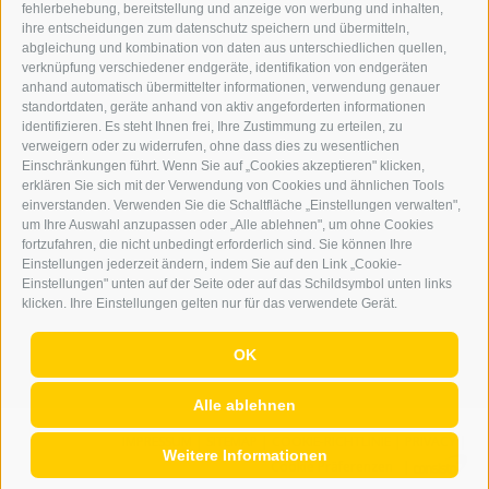
fehlerbehebung, bereitstellung und anzeige von werbung und inhalten,
ONLINE-WERBUNG
ihre entscheidungen zum datenschutz speichern und übermitteln,
SEPA-DAUERAUFTRAG
abgleichung und kombination von daten aus unterschiedlichen quellen,
REGELN LESERKOMMENTARE
verknüpfung verschiedener endgeräte, identifikation von endgeräten
ONLINE VOTING
anhand automatisch übermittelter informationen, verwendung genauer
standortdaten, geräte anhand von aktiv angeforderten informationen
identifizieren. Es steht Ihnen frei, Ihre Zustimmung zu erteilen, zu
SERVICE
verweigern oder zu widerrufen, ohne dass dies zu wesentlichen
Einschränkungen führt. Wenn Sie auf „Cookies akzeptieren" klicken,
VERANSTALTUNGSKALENDER
erklären Sie sich mit der Verwendung von Cookies und ähnlichen Tools
KLEINANZEIGER
einverstanden. Verwenden Sie die Schaltfläche „Einstellungen verwalten",
um Ihre Auswahl anzupassen oder „Alle ablehnen", um ohne Cookies
NÜTZLICHE LINKS
fortzufahren, die nicht unbedingt erforderlich sind. Sie können Ihre
WETTER
Einstellungen jederzeit ändern, indem Sie auf den Link „Cookie-
WEBCAM
Einstellungen" unten auf der Seite oder auf das Schildsymbol unten links
VIDEOS
klicken. Ihre Einstellungen gelten nur für das verwendete Gerät.
TRAUER
OK
Alle ablehnen
IMPRESSUM
|
SITEMAP
|
COOKIE-RICHTLINIE
|
PRIVACY
|
Weitere Informationen
Cookie Präferenzen
|